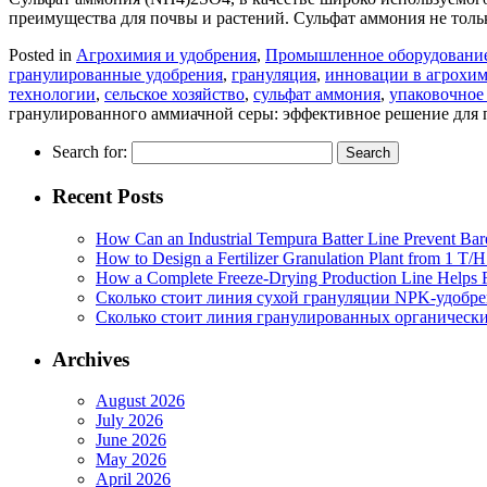
преимущества для почвы и растений. Сульфат аммония не толь
Posted in
Агрохимия и удобрения
,
Промышленное оборудовани
гранулированные удобрения
,
грануляция
,
инновации в агрохи
технологии
,
сельское хозяйство
,
сульфат аммония
,
упаковочное
гранулированного аммиачной серы: эффективное решение для 
Search for:
Recent Posts
How Can an Industrial Tempura Batter Line Prevent Bar
How to Design a Fertilizer Granulation Plant from 1 T/
How a Complete Freeze-Drying Production Line Helps F
Сколько стоит линия сухой грануляции NPK-удобр
Сколько стоит линия гранулированных органических
Archives
August 2026
July 2026
June 2026
May 2026
April 2026