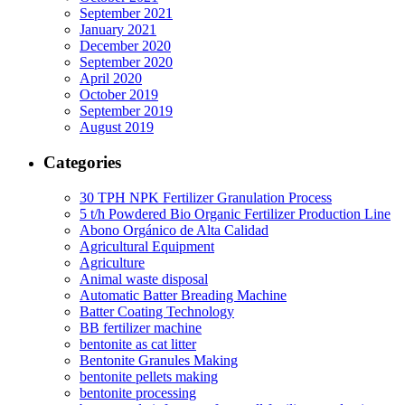
September 2021
January 2021
December 2020
September 2020
April 2020
October 2019
September 2019
August 2019
Categories
30 TPH NPK Fertilizer Granulation Process
5 t/h Powdered Bio Organic Fertilizer Production Line
Abono Orgánico de Alta Calidad
Agricultural Equipment
Agriculture
Animal waste disposal
Automatic Batter Breading Machine
Batter Coating Technology
BB fertilizer machine
bentonite as cat litter
Bentonite Granules Making
bentonite pellets making
bentonite processing