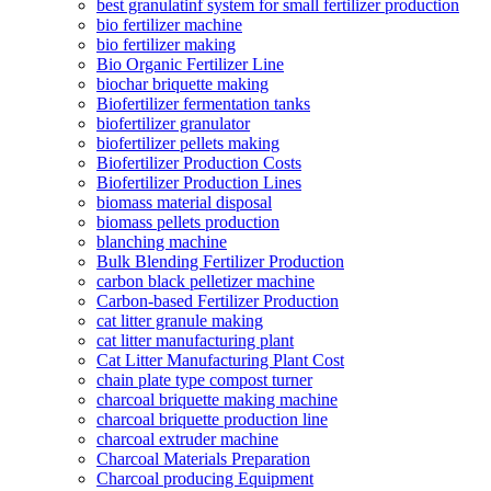
best granulatinf system for small fertilizer production
bio fertilizer machine
bio fertilizer making
Bio Organic Fertilizer Line
biochar briquette making
Biofertilizer fermentation tanks
biofertilizer granulator
biofertilizer pellets making
Biofertilizer Production Costs
Biofertilizer Production Lines
biomass material disposal
biomass pellets production
blanching machine
Bulk Blending Fertilizer Production
carbon black pelletizer machine
Carbon-based Fertilizer Production
cat litter granule making
cat litter manufacturing plant
Cat Litter Manufacturing Plant Cost
chain plate type compost turner
charcoal briquette making machine
charcoal briquette production line
charcoal extruder machine
Charcoal Materials Preparation
Charcoal producing Equipment