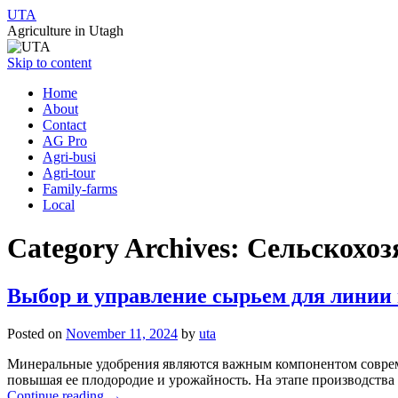
UTA
Agriculture in Utagh
Skip to content
Home
About
Contact
AG Pro
Agri-busi
Agri-tour
Family-farms
Local
Category Archives:
Сельскохоз
Выбор и управление сырьем для линии
Posted on
November 11, 2024
by
uta
Минеральные удобрения являются важным компонентом совреме
повышая ее плодородие и урожайность. На этапе производств
Continue reading
→