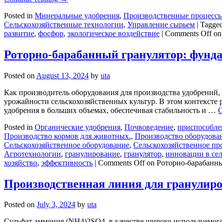
Posted in
Минеральные удобрения
,
Производственные процесс
Сельскохозяйственные технологии
,
Управление сырьем
|
Tagge
развитие
,
фосфор
,
экологическое воздействие
|
Comments Off
on
Роторно-барабанный гранулятор: фунд
Posted on
August 13, 2024
by
uta
Как производитель оборудования для производства удобрений,
урожайности сельскохозяйственных культур. В этом контекст
удобрения в больших объемах, обеспечивая стабильность и …
C
Posted in
Органические удобрения
,
Почвоведение
,
приспособле
Производство кормов для животных.
,
Производство оборудова
Сельскохозяйственное оборудование
,
Сельскохозяйственное пр
Агротехнологии
,
гранулирование
,
гранулятор
,
инновации в сел
хозяйство
,
эффективность
|
Comments Off
on Роторно-барабанны
Производственная линия для гранулиро
Posted on
July 3, 2024
by
uta
Сульфат аммония (NH4)2SO4, в качестве широко используемого 