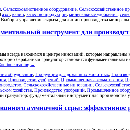
ы
,
Сельскохозяйственное оборудование
,
Сельскохозяйственное пр
d
азот
,
калий
,
качество продукции
,
минеральные удобрения
,
сель
 Выбор и управление сырьем для линии производства минераль
аментальный инструмент для производст
 мы всегда находимся в центре инноваций, которые направлены
е роторно-барабанный гранулятор становится фундаментальным 
ontinue reading
→
ния обрудование
,
Продукция для домашних животных
,
Производ
ния
,
Производство удобрений
,
Промышленная автоматизация
,
Пр
оизводство
,
Сельскохозяйственные инновации
,
Сельскохозяйств
ьском хозяйстве
,
Производство удобрений
,
Промышленное обор
й гранулятор: фундаментальный инструмент для производства 
ванного аммиачной серы: эффективное 
азотного удобрения, ценится в сельском хозяйстве за его стаби