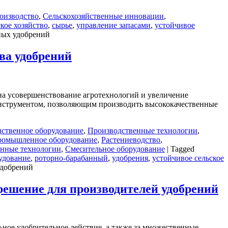
оизводство
,
Сельскохозяйственные инновации
,
ское хозяйство
,
сырье
,
управление запасами
,
устойчивое
ных удобрений
ва удобрений
 на усовершенствование агротехнологий и увеличение
инструментом, позволяющим производить высококачественные
ственное оборудование
,
Производственные технологии
,
омышленное оборудование
,
Растениеводство
,
енные технологии
,
Смесительное оборудование
|
Tagged
удование
,
роторно-барабанный
,
удобрения
,
устойчивое сельское
удобрений
решение для производителей удобрений
льное удобрительное действие, а также за множественные