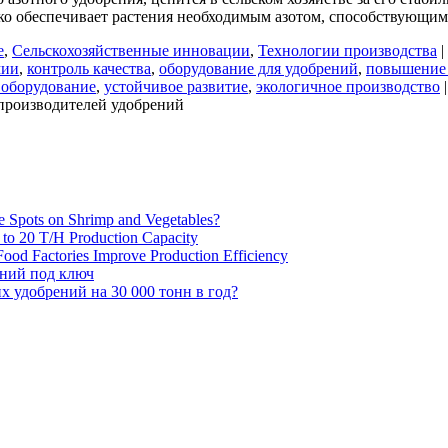
ко обеспечивает растения необходимым азотом, способствующим
е
,
Сельскохозяйственные инновации
,
Технологии производства
|
мии
,
контроль качества
,
оборудование для удобрений
,
повышение
 оборудование
,
устойчивое развитие
,
экологичное производство
|
производителей удобрений
e Spots on Shrimp and Vegetables?
H to 20 T/H Production Capacity
ood Factories Improve Production Efficiency
ений под ключ
 удобрений на 30 000 тонн в год?