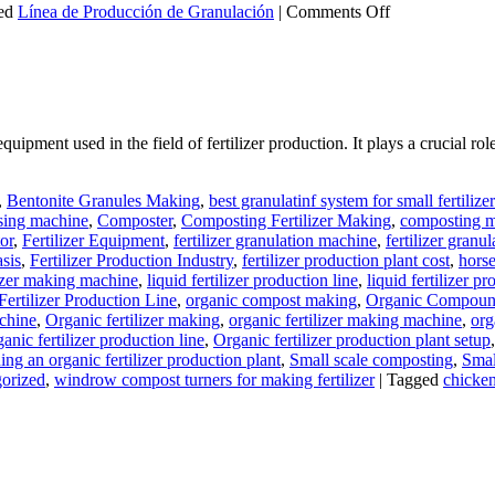
on
ed
Línea de Producción de Granulación
|
Comments Off
Línea
de
Producción
de
Granulación
de
quipment used in the field of fertilizer production. It plays a crucial ro
Fertilizantes
Orgánicos
a
,
Bentonite Granules Making
,
best granulatinf system for small fertilize
Pequeña
sing machine
,
Composter
,
Composting Fertilizer Making
,
composting ma
Escala
or
,
Fertilizer Equipment
,
fertilizer granulation machine
,
fertilizer granul
asis
,
Fertilizer Production Industry
,
fertilizer production plant cost
,
horse
lizer making machine
,
liquid fertilizer production line
,
liquid fertilizer 
ertilizer Production Line
,
organic compost making
,
Organic Compound 
achine
,
Organic fertilizer making
,
organic fertilizer making machine
,
org
ganic fertilizer production line
,
Organic fertilizer production plant setup
ing an organic fertilizer production plant
,
Small scale composting
,
Smal
orized
,
windrow compost turners for making fertilizer
|
Tagged
chicken