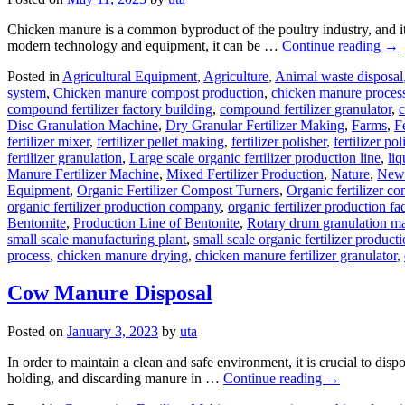
Chicken manure is a common byproduct of the poultry industry, and it p
modern technology and equipment, it can be …
Continue reading
→
Posted in
Agricultural Equipment
,
Agriculture
,
Animal waste disposal
system
,
Chicken manure compost production
,
chicken manure proces
compound fertilizer factory building
,
compound fertilizer granulator
,
c
Disc Granulation Machine
,
Dry Granular Fertilizer Making
,
Farms
,
F
fertilizer mixer
,
fertilizer pellet making
,
fertilizer polisher
,
fertilizer p
fertilizer granulation
,
Large scale organic fertilizer production line
,
liq
Manure Fertilizer Machine
,
Mixed Fertilizer Production
,
Nature
,
New
Equipment
,
Organic Fertilizer Compost Turners
,
Organic fertilizer c
organic fertilizer production company
,
organic fertilizer production fa
Bentomite
,
Production Line of Bentonite
,
Rotary drum granulation m
small scale manufacturing plant
,
small scale organic fertilizer product
process
,
chicken manure drying
,
chicken manure fertilizer granulator
,
Cow Manure Disposal
Posted on
January 3, 2023
by
uta
In order to maintain a clean and safe environment, it is crucial to dis
holding, and discarding manure in …
Continue reading
→