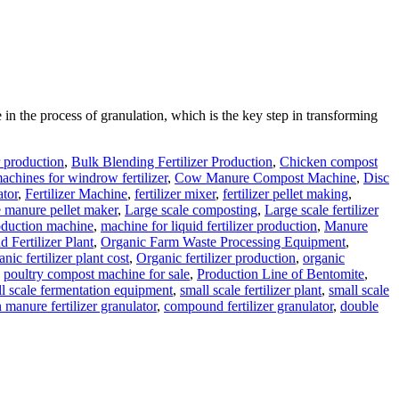
Granulator
le in the process of granulation, which is the key step in transforming
r production
,
Bulk Blending Fertilizer Production
,
Chicken compost
chines for windrow fertilizer
,
Cow Manure Compost Machine
,
Disc
ator
,
Fertilizer Machine
,
fertilizer mixer
,
fertilizer pellet making
,
 manure pellet maker
,
Large scale composting
,
Large scale fertilizer
production machine
,
machine for liquid fertilizer production
,
Manure
Fertilizer Plant
,
Organic Farm Waste Processing Equipment
,
anic fertilizer plant cost
,
Organic fertilizer production
,
organic
,
poultry compost machine for sale
,
Production Line of Bentomite
,
l scale fermentation equipment
,
small scale fertilizer plant
,
small scale
 manure fertilizer granulator
,
compound fertilizer granulator
,
double