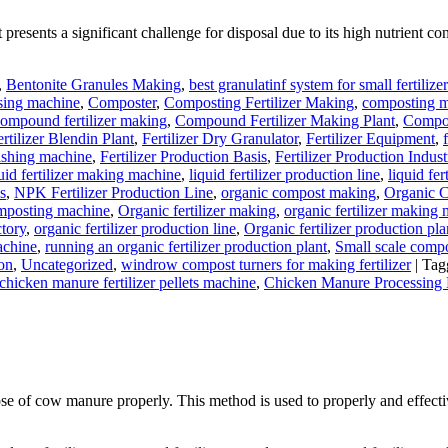
resents a significant challenge for disposal due to its high nutrient c
,
Bentonite Granules Making
,
best granulatinf system for small fertilize
sing machine
,
Composter
,
Composting Fertilizer Making
,
composting ma
ompound fertilizer making
,
Compound Fertilizer Making Plant
,
Compou
ertilizer Blendin Plant
,
Fertilizer Dry Granulator
,
Fertilizer Equipment
,
olishing machine
,
Fertilizer Production Basis
,
Fertilizer Production Indust
uid fertilizer making machine
,
liquid fertilizer production line
,
liquid fe
s
,
NPK Fertilizer Production Line
,
organic compost making
,
Organic C
omposting machine
,
Organic fertilizer making
,
organic fertilizer making
ctory
,
organic fertilizer production line
,
Organic fertilizer production pla
achine
,
running an organic fertilizer production plant
,
Small scale comp
ion
,
Uncategorized
,
windrow compost turners for making fertilizer
|
Tag
chicken manure fertilizer pellets machine
,
Chicken Manure Processing
pose of cow manure properly. This method is used to properly and effecti