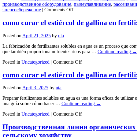
производственное оборудование
,
пылеулавливание
,
рассеиван
on
энергосбережение
|
Comments Off
Вальцовая
сухая
como curar el estiércol de gallina en fertil
грануляция:
высокоэффективный
Posted on
April 21, 2025
by
uta
непрерывный
процесс
La fabricación de fertilizantes solubles en agua es un proceso que conv
без
que también proporciona nutrientes ricos para …
Continue reading
→
добавления
воды
on
Posted in
Uncategorized
|
Comments Off
como
curar
como curar el estiércol de gallina en fertil
el
estiércol
Posted on
April 3, 2025
by
uta
de
gallina
Preparar fertilizantes solubles en agua es una forma eficaz de utilizar 
en
una guía sobre cómo hacer …
Continue reading
→
fertilizante
soluble
on
Posted in
Uncategorized
|
Comments Off
como
curar
Производственная линия органических 
el
сельскому хозяйству
estiércol