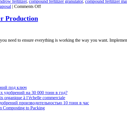
drow fertilizer
,
compound fertilizer granulator
,
compound fertilizer ma
on
aposal
|
Comments Off
Cow
Manure
er Production
Disposal
y you need to ensure everything is working the way you want. Implement
ений под ключ
 удобрений на 30 000 тонн в год?
ais organique à l’échelle commerciale
обрений производительностью 10 тонн в час
om Composting to Packing