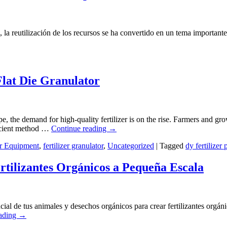
 la reutilización de los recursos se ha convertido en un tema important
Flat Die Granulator
e, the demand for high-quality fertilizer is on the rise. Farmers and gr
ficient method …
Continue reading
→
er Equipment
,
fertilizer granulator
,
Uncategorized
|
Tagged
dy fertilizer
rtilizantes Orgánicos a Pequeña Escala
l de tus animales y desechos orgánicos para crear fertilizantes orgánico
eading
→