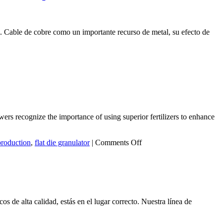
e. Cable de cobre como un importante recurso de metal, su efecto de
owers recognize the importance of using superior fertilizers to enhance
on
 production
,
flat die granulator
|
Comments Off
Producing
High-
Quality
Fertilizer
with
a
s de alta calidad, estás en el lugar correcto. Nuestra línea de
Flat
Die