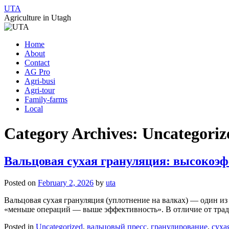
UTA
Agriculture in Utagh
Skip
Home
to
About
content
Contact
AG Pro
Agri-busi
Agri-tour
Family-farms
Local
Category Archives:
Uncategoriz
Вальцовая сухая грануляция: высокоэ
Posted on
February 2, 2026
by
uta
Вальцовая сухая грануляция (уплотнение на валках) — один и
«меньше операций — выше эффективность». В отличие от трад
Posted in
Uncategorized
,
вальцовый пресс
,
гранулирование
,
суха