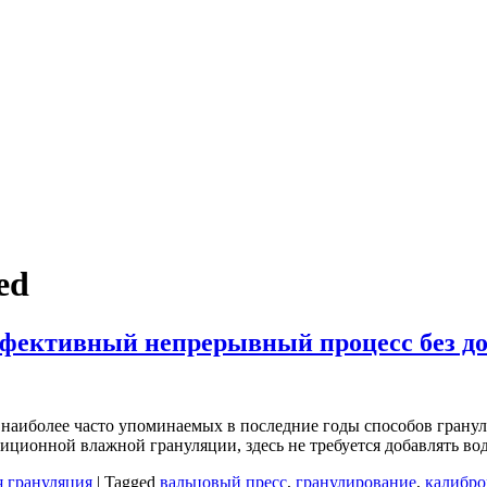
ed
ффективный непрерывный процесс без д
з наиболее часто упоминаемых в последние годы способов гранул
иционной влажной грануляции, здесь не требуется добавлять в
я грануляция
|
Tagged
вальцовый пресс
,
гранулирование
,
калибро