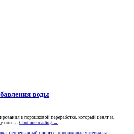
обавления воды
ирования в порошковой переработке, который ценят за
оду или …
Continue reading
→
вка
,
непрерывный процесс
,
порошковые материалы
,