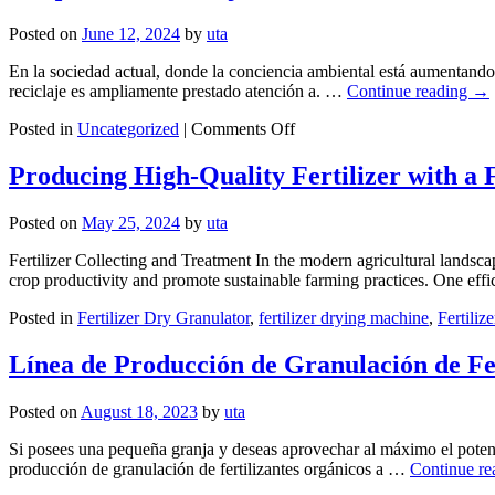
de
Posted on
June 12, 2024
by
uta
la
inversión
En la sociedad actual, donde la conciencia ambiental está aumentando,
en
reciclaje es ampliamente prestado atención a. …
Continue reading
→
la
construcción
on
Posted in
Uncategorized
|
Comments Off
de
Máquina
una
de
Producing High-Quality Fertilizer with a 
planta
reciclaje
de
de
reciclaje
Posted on
May 25, 2024
by
uta
cables
de
de
placas
Fertilizer Collecting and Treatment In the modern agricultural landscap
cobre:
fotovoltaicas
crop productivity and promote sustainable farming practices. One ef
una
herramienta
Posted in
Fertilizer Dry Granulator
,
fertilizer drying machine
,
Fertiliz
para
la
Línea de Producción de Granulación de Fe
reutilización
de
recursos
Posted on
August 18, 2023
by
uta
respetuosa
con
Si posees una pequeña granja y deseas aprovechar al máximo el potencia
el
producción de granulación de fertilizantes orgánicos a …
Continue r
medio