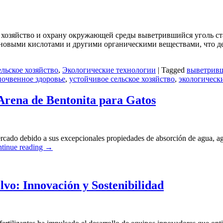
ое хозяйство и охрану окружающей среды выветрившийся уголь
иновыми кислотами и другими органическими веществами, что д
льское хозяйство
,
Экологические технологии
|
Tagged
выветривш
почвенное здоровье
,
устойчивое сельское хозяйство
,
экологическ
 Arena de Bentonita para Gatos
rcado debido a sus excepcionales propiedades de absorción de agua, agl
tinue reading
→
lvo: Innovación y Sostenibilidad