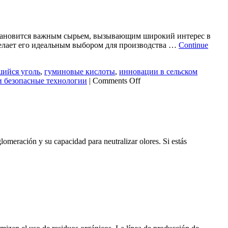
 становится важным сырьем, вызывающим широкий интерес в
елает его идеальным выбором для производства …
Continue
ийся уголь
,
гуминовые кислоты
,
инновации в сельском
on
и безопасные технологии
|
Comments Off
Производственная
линия
органических
удобрений
из
выветрившегося
omeración y su capacidad para neutralizar olores. Si estás
угля:
инновационный
путь
к
устойчивому
сельскому
хозяйству