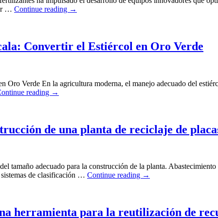
fertilizantes ha impulsado el desarrollo de equipos innovadores que opt
mar …
Continue reading
→
la: Convertir el Estiércol en Oro Verde
 Oro Verde En la agricultura moderna, el manejo adecuado del estiércol
ontinue reading
→
strucción de una planta de reciclaje de placa
o del tamaño adecuado para la construcción de la planta. Abastecimient
r sistemas de clasificación …
Continue reading
→
na herramienta para la reutilización de re