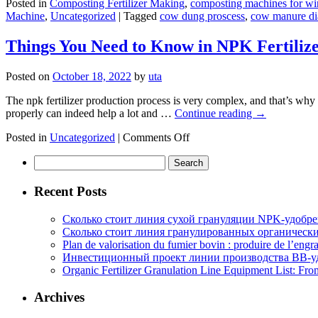
Posted in
Composting Fertilizer Making
,
composting machines for win
Machine
,
Uncategorized
|
Tagged
cow dung proscess
,
cow manure di
Things You Need to Know in NPK Fertiliz
Posted on
October 18, 2022
by
uta
The npk fertilizer production process is very complex, and that’s wh
properly can indeed help a lot and …
Continue reading
→
on
Posted in
Uncategorized
|
Comments Off
Things
Search
You
for:
Need
to
Recent Posts
Know
in
Сколько стоит линия сухой грануляции NPK-удобр
NPK
Сколько стоит линия гранулированных органических
Fertilizer
Plan de valorisation du fumier bovin : produire de l’engr
Production
Инвестиционный проект линии производства BB-уд
Organic Fertilizer Granulation Line Equipment List: Fr
Archives