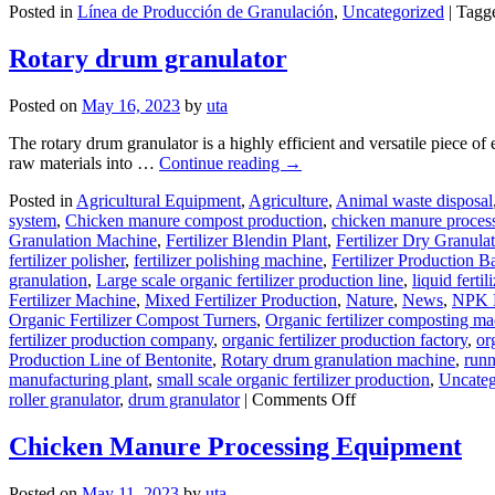
ambiente
Posted in
Línea de Producción de Granulación
,
Uncategorized
|
Tagg
Rotary drum granulator
Posted on
May 16, 2023
by
uta
The rotary drum granulator is a highly efficient and versatile piece of e
raw materials into …
Continue reading
→
Posted in
Agricultural Equipment
,
Agriculture
,
Animal waste disposal
system
,
Chicken manure compost production
,
chicken manure proces
Granulation Machine
,
Fertilizer Blendin Plant
,
Fertilizer Dry Granulat
fertilizer polisher
,
fertilizer polishing machine
,
Fertilizer Production B
granulation
,
Large scale organic fertilizer production line
,
liquid ferti
Fertilizer Machine
,
Mixed Fertilizer Production
,
Nature
,
News
,
NPK F
Organic Fertilizer Compost Turners
,
Organic fertilizer composting m
fertilizer production company
,
organic fertilizer production factory
,
or
Production Line of Bentonite
,
Rotary drum granulation machine
,
runn
manufacturing plant
,
small scale organic fertilizer production
,
Uncateg
on
roller granulator
,
drum granulator
|
Comments Off
Rotary
drum
Chicken Manure Processing Equipment
granulator
Posted on
May 11, 2023
by
uta