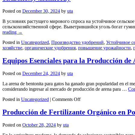
de
gallina
Posted on
December 30, 2024
by
uta
en
fertilizante
В условиях растущего мирового спроса на устойчивое сельск
soluble
сельскохозяйственной сфере. Выветрившийся уголь богат гум
reading
→
Posted in
Uncategorized
,
Производство удобрений
,
Устойчивое се
хозяйстве
,
органические удобрения
,
повышение урожайности
,
Equipos Esenciales para la Producción de
Posted on
December 24, 2024
by
uta
La arena de bentonita para gatos ha ganado gran popularidad en el me
considerando ingresar al mercado de producción de arena para …
Con
on
Posted in
Uncategorized
|
Comments Off
Equipos
Esenciales
Producción de Fertilizante Orgánico en Po
para
la
Posted on
October 28, 2024
by
uta
Producción
de