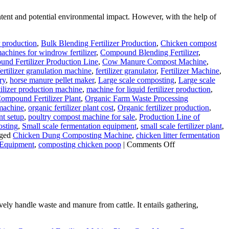
ontent and potential environmental impact. However, with the help of
r production
,
Bulk Blending Fertilizer Production
,
Chicken compost
chines for windrow fertilizer
,
Compound Blending Fertilizer
,
nd Fertilizer Production Line
,
Cow Manure Compost Machine
,
fertilizer granulation machine
,
fertilizer granulator
,
Fertilizer Machine
,
ry
,
horse manure pellet maker
,
Large scale composting
,
Large scale
rtilizer production machine
,
machine for liquid fertilizer production
,
ompound Fertilizer Plant
,
Organic Farm Waste Processing
 machine
,
organic fertilizer plant cost
,
Organic fertilizer production
,
nt setup
,
poultry compost machine for sale
,
Production Line of
osting
,
Small scale fermentation equipment
,
small scale fertilizer plant
,
ged
Chicken Dung Composting Machine
,
chicken litter fermentation
on
 Equipment
,
composting chicken poop
|
Comments Off
Chicken
Manure
Processing
Equipment
vely handle waste and manure from cattle. It entails gathering,