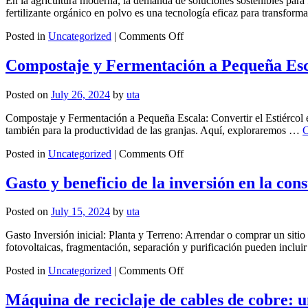
En la agricultura moderna, la demanda de soluciones sostenibles para 
Arena
fertilizante orgánico en polvo es una tecnología eficaz para transfor
de
Bentonita
on
Posted in
Uncategorized
|
Comments Off
para
Producción
Gatos
de
Compostaje y Fermentación a Pequeña Esca
Fertilizante
Orgánico
Posted on
July 26, 2024
by
uta
en
Polvo:
Compostaje y Fermentación a Pequeña Escala: Convertir el Estiércol en
Innovación
también para la productividad de las granjas. Aquí, exploraremos …
C
y
Sostenibilidad
on
Posted in
Uncategorized
|
Comments Off
Compostaje
y
Gasto y beneficio de la inversión en la con
Fermentación
a
Posted on
July 15, 2024
by
uta
Pequeña
Escala:
Gasto Inversión inicial: Planta y Terreno: Arrendar o comprar un siti
Convertir
fotovoltaicas, fragmentación, separación y purificación pueden inclui
el
Estiércol
on
Posted in
Uncategorized
|
Comments Off
en
Gasto
Oro
y
Máquina de reciclaje de cables de cobre: u
Verde
beneficio