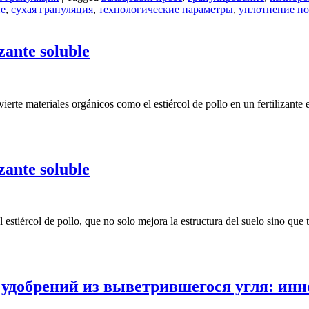
ие
,
сухая грануляция
,
технологические параметры
,
уплотнение п
izante soluble
ierte materiales orgánicos como el estiércol de pollo en un fertilizante
izante soluble
el estiércol de pollo, que no solo mejora la estructura del suelo sino qu
удобрений из выветрившегося угля: ин