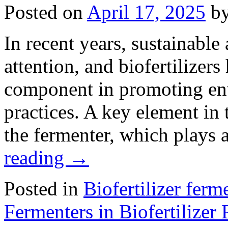
Extruders
Posted on
April 17, 2025
b
in
Lime
Fertilizer
In recent years, sustainable
Pellet
Production
attention, and biofertilizer
component in promoting env
practices. A key element in t
the fermenter, which plays 
reading
→
Posted in
Biofertilizer ferm
Fermenters in Biofertilizer