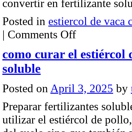
convertir en fertilizante s
Posted in
estiercol de vaca 
on
|
Comments Off
estiercol
de
vaca
como curar el estiércol d
como
fertilizante
soluble
soluble
en
agua
Posted on
April 3, 2025
by
Preparar fertilizantes solub
utilizar el estiércol de poll