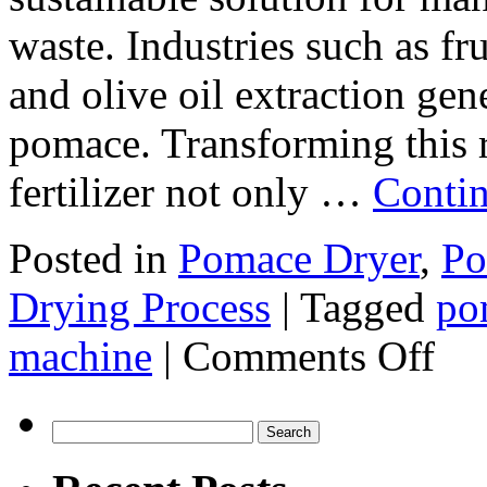
waste. Industries such as fr
and olive oil extraction gen
pomace. Transforming this r
fertilizer not only …
Conti
Posted in
Pomace Dryer
,
Po
Drying Process
|
Tagged
po
on
machine
|
Comments Off
Essenti
Machin
Needed
to
Search
Turn
for:
Pomac
into