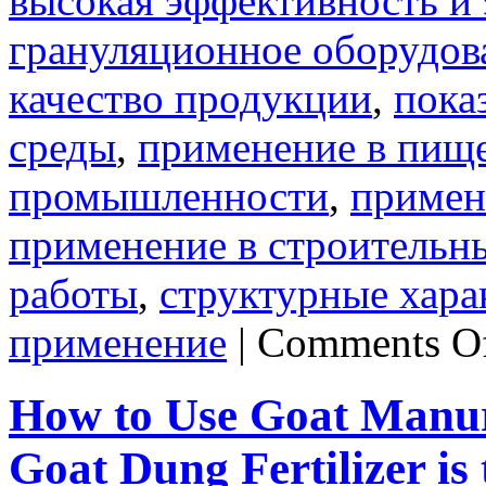
высокая эффективность и
грануляционное оборудов
качество продукции
,
пока
среды
,
применение в пищ
промышленности
,
примен
применение в строительн
работы
,
структурные хара
применение
|
Comments O
How to Use Goat Manure
Goat Dung Fertilizer is