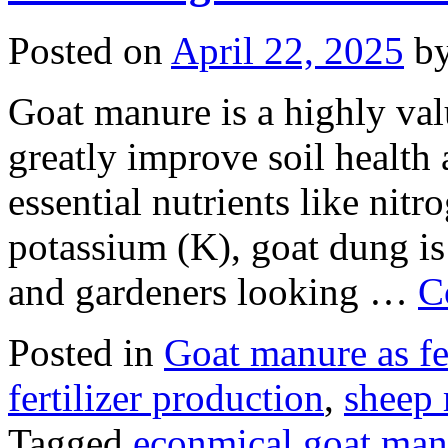
Posted on
April 22, 2025
b
Goat manure is a highly valu
greatly improve soil health 
essential nutrients like nit
potassium (K), goat dung is
and gardeners looking …
C
Posted in
Goat manure as fer
fertilizer production
,
sheep 
Tagged
econmical goat manu