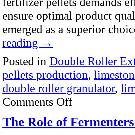
fertilizer pellets demands e
ensure optimal product qual
emerged as a superior choic
reading
→
Posted in
Double Roller Ext
pellets production
,
limeston
double roller granulator
,
li
on
Comments Off
Exploring
the
Advantages
The Role of Fermenters 
of
Double
Roller