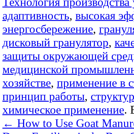
Технология производства
адаптивность
,
высокая эф
энергосбережение
,
гранул
дисковый гранулятор
,
кач
защиты окружающей сре
медицинской промышлен
хозяйстве
,
применение в 
принцип работы
,
структу
химическое применение
.
←
How to Use Goat Manure 