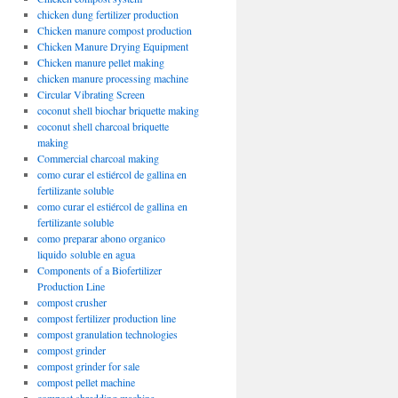
chicken dung fertilizer production
Chicken manure compost production
Chicken Manure Drying Equipment
Chicken manure pellet making
chicken manure processing machine
Circular Vibrating Screen
coconut shell biochar briquette making
coconut shell charcoal briquette
making
Commercial charcoal making
como curar el estiércol de gallina en
fertilizante soluble
como curar el estiércol de gallina en
fertilizante soluble
como preparar abono organico
liquido soluble en agua
Components of a Biofertilizer
Production Line
compost crusher
compost fertilizer production line
compost granulation technologies
compost grinder
compost grinder for sale
compost pellet machine