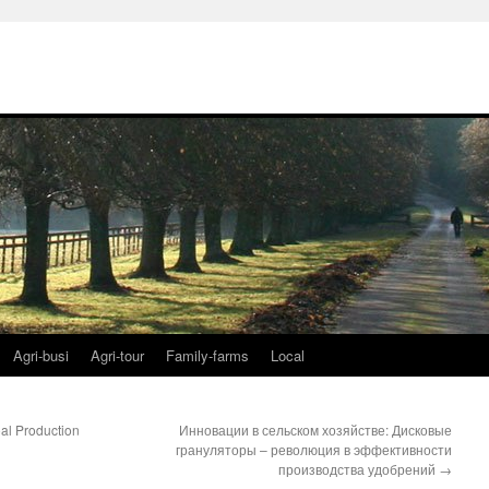
Agri-busi
Agri-tour
Family-farms
Local
al Production
Инновации в сельском хозяйстве: Дисковые
грануляторы – революция в эффективности
производства удобрений
→