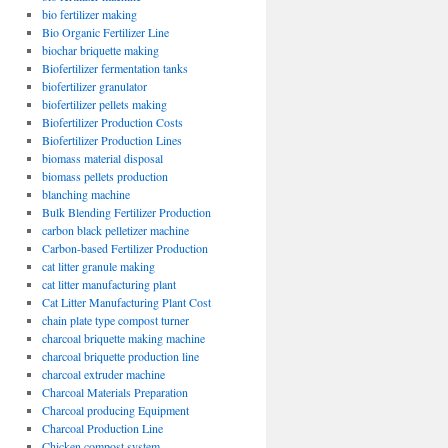
bio fertilizer making
Bio Organic Fertilizer Line
biochar briquette making
Biofertilizer fermentation tanks
biofertilizer granulator
biofertilizer pellets making
Biofertilizer Production Costs
Biofertilizer Production Lines
biomass material disposal
biomass pellets production
blanching machine
Bulk Blending Fertilizer Production
carbon black pelletizer machine
Carbon-based Fertilizer Production
cat litter granule making
cat litter manufacturing plant
Cat Litter Manufacturing Plant Cost
chain plate type compost turner
charcoal briquette making machine
charcoal briquette production line
charcoal extruder machine
Charcoal Materials Preparation
Charcoal producing Equipment
Charcoal Production Line
Chicken compost system