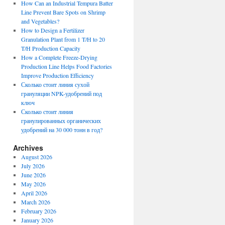
How Can an Industrial Tempura Batter
Line Prevent Bare Spots on Shrimp
and Vegetables?
How to Design a Fertilizer
Granulation Plant from 1 T/H to 20
T/H Production Capacity
How a Complete Freeze-Drying
Production Line Helps Food Factories
Improve Production Efficiency
Сколько стоит линия сухой
грануляции NPK-удобрений под
ключ
Сколько стоит линия
гранулированных органических
удобрений на 30 000 тонн в год?
Archives
August 2026
July 2026
June 2026
May 2026
April 2026
March 2026
February 2026
January 2026