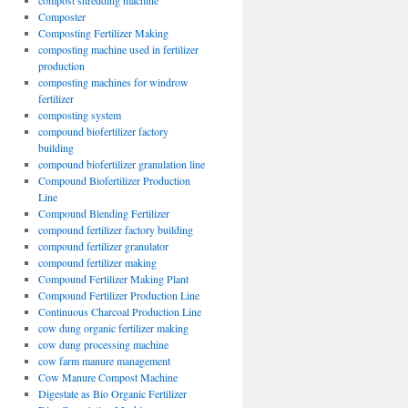
compost shredding machine
Composter
Composting Fertilizer Making
composting machine used in fertilizer
production
composting machines for windrow
fertilizer
composting system
compound biofertilizer factory
building
compound biofertilizer granulation line
Compound Biofertilizer Production
Line
Compound Blending Fertilizer
compound fertilizer factory building
compound fertilizer granulator
compound fertilizer making
Compound Fertilizer Making Plant
Compound Fertilizer Production Line
Continuous Charcoal Production Line
cow dung organic fertilizer making
cow dung processing machine
cow farm manure management
Cow Manure Compost Machine
Digestate as Bio Organic Fertilizer