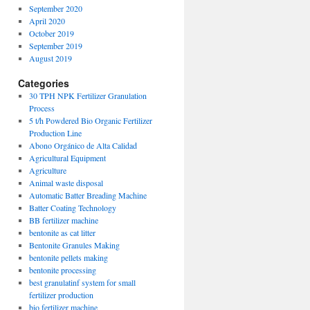
September 2020
April 2020
October 2019
September 2019
August 2019
Categories
30 TPH NPK Fertilizer Granulation
Process
5 t/h Powdered Bio Organic Fertilizer
Production Line
Abono Orgánico de Alta Calidad
Agricultural Equipment
Agriculture
Animal waste disposal
Automatic Batter Breading Machine
Batter Coating Technology
BB fertilizer machine
bentonite as cat litter
Bentonite Granules Making
bentonite pellets making
bentonite processing
best granulatinf system for small
fertilizer production
bio fertilizer machine