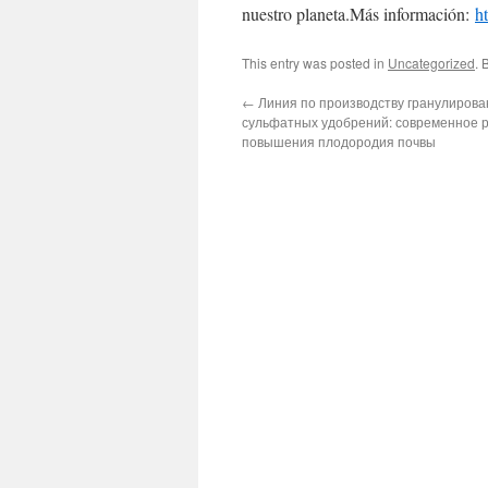
nuestro planeta.Más información:
h
This entry was posted in
Uncategorized
. 
←
Линия по производству гранулиров
сульфатных удобрений: современное 
повышения плодородия почвы