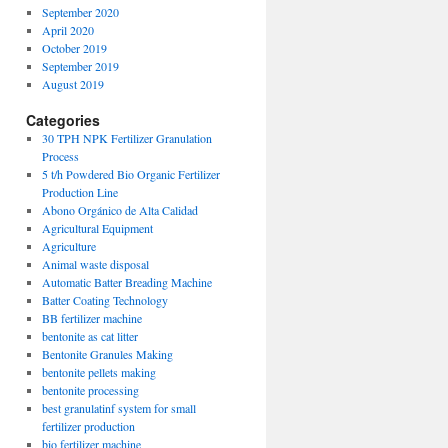
September 2020
April 2020
October 2019
September 2019
August 2019
Categories
30 TPH NPK Fertilizer Granulation
Process
5 t/h Powdered Bio Organic Fertilizer
Production Line
Abono Orgánico de Alta Calidad
Agricultural Equipment
Agriculture
Animal waste disposal
Automatic Batter Breading Machine
Batter Coating Technology
BB fertilizer machine
bentonite as cat litter
Bentonite Granules Making
bentonite pellets making
bentonite processing
best granulatinf system for small
fertilizer production
bio fertilizer machine