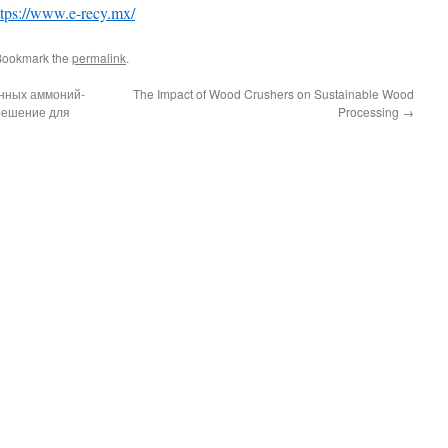
ttps://www.e-recy.mx/
Bookmark the
permalink
.
анных аммоний-
The Impact of Wood Crushers on Sustainable Wood
решение для
Processing
→