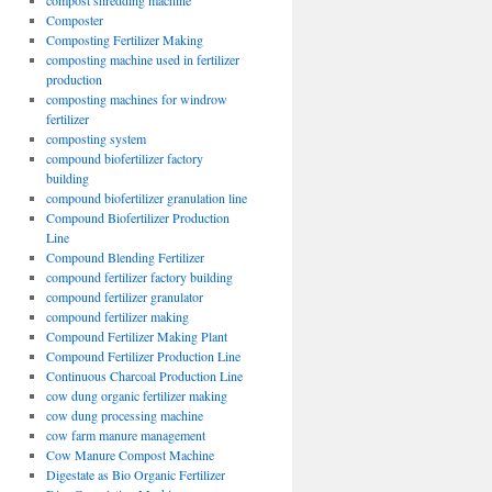
compost shredding machine
Composter
Composting Fertilizer Making
composting machine used in fertilizer
production
composting machines for windrow
fertilizer
composting system
compound biofertilizer factory
building
compound biofertilizer granulation line
Compound Biofertilizer Production
Line
Compound Blending Fertilizer
compound fertilizer factory building
compound fertilizer granulator
compound fertilizer making
Compound Fertilizer Making Plant
Compound Fertilizer Production Line
Continuous Charcoal Production Line
cow dung organic fertilizer making
cow dung processing machine
cow farm manure management
Cow Manure Compost Machine
Digestate as Bio Organic Fertilizer