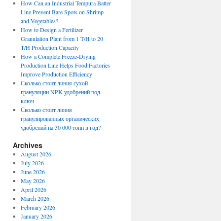
How Can an Industrial Tempura Batter
Line Prevent Bare Spots on Shrimp
and Vegetables?
How to Design a Fertilizer
Granulation Plant from 1 T/H to 20
T/H Production Capacity
How a Complete Freeze-Drying
Production Line Helps Food Factories
Improve Production Efficiency
Сколько стоит линия сухой
грануляции NPK-удобрений под
ключ
Сколько стоит линия
гранулированных органических
удобрений на 30 000 тонн в год?
Archives
August 2026
July 2026
June 2026
May 2026
April 2026
March 2026
February 2026
January 2026