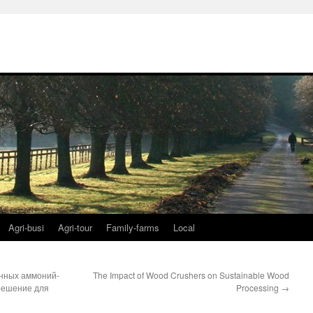
Agri-busi
Agri-tour
Family-farms
Local
анных аммоний-
The Impact of Wood Crushers on Sustainable Wood
решение для
Processing
→