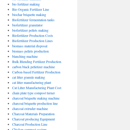
bio fertilizer making
Bio Organic Fertilizer Line
biochar briquette making
Biofertilizer fermentation tanks
biofertilizer granulator
biofertilizer pellets making
Biofertilizer Production Costs
Biofertilizer Production Lines
biomass material disposal
biomass pellets production
blanching machine
Bulk Blending Fertilizer Production
carbon black pelletizer machine
Carbon-based Fertilizer Production
cat litter granule making
cat litter manufacturing plant
Cat Litter Manufacturing Plant Cost
chain plate type compost turner
charcoal briquette making machine
charcoal briquette production line
charcoal extruder machine
Charcoal Materials Preparation
Charcoal producing Equipment
Charcoal Production Line
Chicken compost system