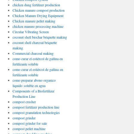
chicken dung fertilizer production
Chicken manure compost production
Chicken Manure Drying Equipment
Chicken manure pellet making
chicken manure processing machine
Circular Vibrating Screen
coconut shell biochar briquette making
coconut shell charcoal briquette
making
Commercial charcoal making
como curar el estiércol de gallina en
fertilizante soluble
como curar el estiércol de gallina en
fertilizante soluble
como preparar abono organico
liquido soluble en agua
Components of a Biofertilizer
Production Line
compost crusher
compost fertilizer production line
compost granulation technologies
compost grinder
compost grinder for sale
compost pellet machine