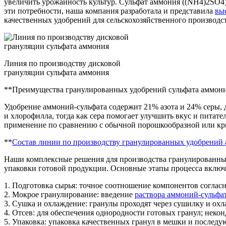
увеличить урожайность культур. Сульфат аммония ((NH4)2SO4)
эти потребности, наша компания разработала и представила
вы
качественных удобрений для сельскохозяйственного производст
Линия по производству дисковой
грануляции сульфата аммония
**Преимущества гранулированных удобрений сульфата аммон
Удобрение аммоний-сульфата содержит 21% азота и 24% серы, д
и хлорофилла, тогда как сера помогает улучшить вкус и питат
применение по сравнению с обычной порошкообразной или кр
**
Состав линии по производству гранулированных удобрений
Наши комплексные решения для производства гранулированных
упаковки готовой продукции. Основные этапы процесса включ
1. Подготовка сырья: точное соотношение компонентов соглас
2. Мокрое гранулирование: введение
раствора аммоний-сульфа
3. Сушка и охлаждение: гранулы проходят через сушилку и охла
4. Отсев: для обеспечения однородности готовых гранул; нек
5. Упаковка: упаковка качественных гранул в мешки и последу