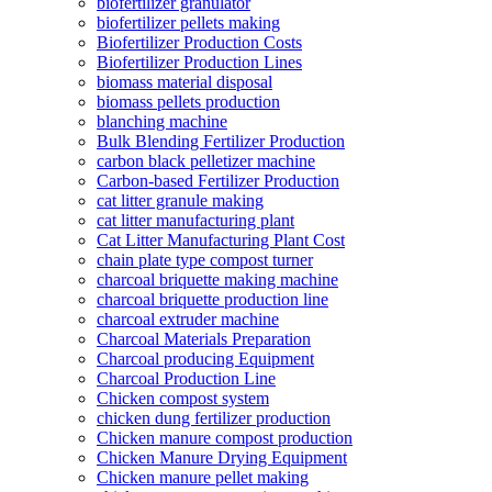
biofertilizer granulator
biofertilizer pellets making
Biofertilizer Production Costs
Biofertilizer Production Lines
biomass material disposal
biomass pellets production
blanching machine
Bulk Blending Fertilizer Production
carbon black pelletizer machine
Carbon-based Fertilizer Production
cat litter granule making
cat litter manufacturing plant
Cat Litter Manufacturing Plant Cost
chain plate type compost turner
charcoal briquette making machine
charcoal briquette production line
charcoal extruder machine
Charcoal Materials Preparation
Charcoal producing Equipment
Charcoal Production Line
Chicken compost system
chicken dung fertilizer production
Chicken manure compost production
Chicken Manure Drying Equipment
Chicken manure pellet making