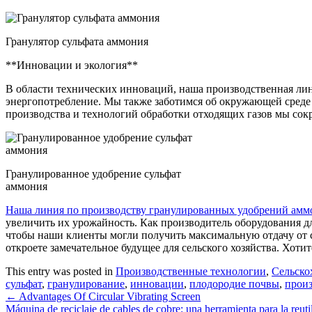
Гранулятор сульфата аммония
**Инновации и экология**
В области технических инноваций, наша производственная лин
энергопотребление. Мы также заботимся об окружающей среде
производства и технологий обработки отходящих газов мы сок
Гранулированное удобрение сульфат
аммония
Наша линия по производству гранулированных удобрений амм
увеличить их урожайность. Как производитель оборудования 
чтобы наши клиенты могли получить максимальную отдачу от 
откроете замечательное будущее для сельского хозяйства. Хотит
This entry was posted in
Производственные технологии
,
Сельско
сульфат
,
гранулирование
,
инновации
,
плодородие почвы
,
прои
←
Advantages Of Circular Vibrating Screen
Máquina de reciclaje de cables de cobre: una herramienta para la reut