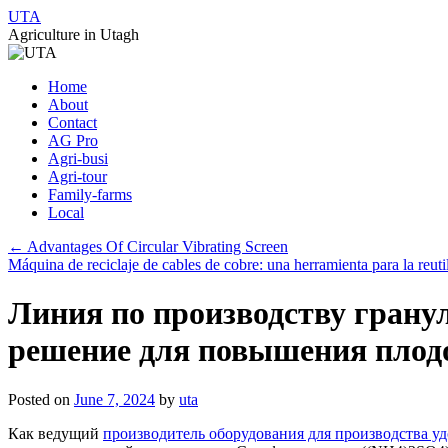
UTA
Agriculture in Utagh
Skip
Home
to
About
content
Contact
AG Pro
Agri-busi
Agri-tour
Family-farms
Local
←
Advantages Of Circular Vibrating Screen
Máquina de reciclaje de cables de cobre: una herramienta para la reut
Линия по производству грану
решение для повышения плод
Posted on
June 7, 2024
by
uta
Как ведущий
производитель оборудования для производства у