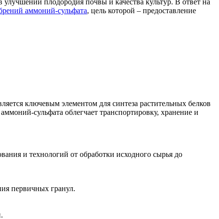
 улучшении плодородия почвы и качества культур. В ответ на
брений аммоний-сульфата
, цель которой – предоставление
вляется ключевым элементом для синтеза растительных белков
 аммоний-сульфата облегчает транспортировку, хранение и
ания и технологий от обработки исходного сырья до
ния первичных гранул.
.