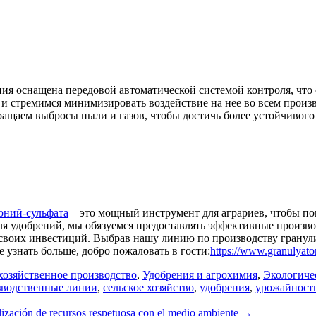
ия оснащена передовой автоматической системой контроля, что
 и стремимся минимизировать воздействие на нее во всем прои
ращаем выбросы пыли и газов, чтобы достичь более устойчивого
оний-сульфата
– это мощный инструмент для аграриев, чтобы по
для удобрений, мы обязуемся предоставлять эффективные произ
своих инвестиций. Выбрав нашу линию по производству гранул
е узнать больше, добро пожаловать в гости:
https://www.granulyato
хозяйственное производство
,
Удобрения и агрохимия
,
Экологиче
зводственные линии
,
сельское хозяйство
,
удобрения
,
урожайност
ilización de recursos respetuosa con el medio ambiente
→