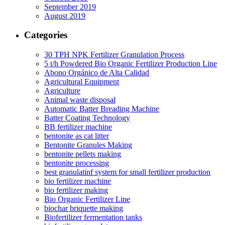
September 2019
August 2019
Categories
30 TPH NPK Fertilizer Granulation Process
5 t/h Powdered Bio Organic Fertilizer Production Line
Abono Orgánico de Alta Calidad
Agricultural Equipment
Agriculture
Animal waste disposal
Automatic Batter Breading Machine
Batter Coating Technology
BB fertilizer machine
bentonite as cat litter
Bentonite Granules Making
bentonite pellets making
bentonite processing
best granulatinf system for small fertilizer production
bio fertilizer machine
bio fertilizer making
Bio Organic Fertilizer Line
biochar briquette making
Biofertilizer fermentation tanks