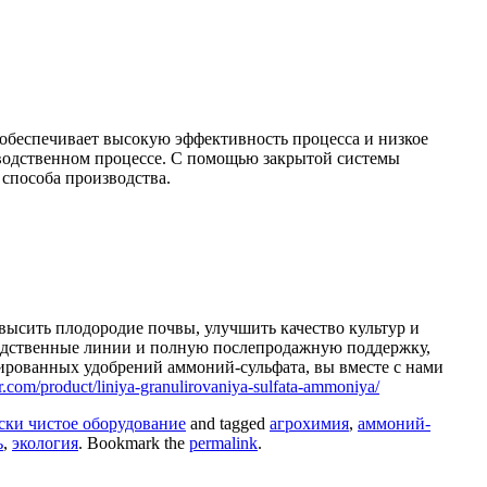
 обеспечивает высокую эффективность процесса и низкое
зводственном процессе. С помощью закрытой системы
 способа производства.
высить плодородие почвы, улучшить качество культур и
водственные линии и полную послепродажную поддержку,
ированных удобрений аммоний-сульфата, вы вместе с нами
r.com/product/liniya-granulirovaniya-sulfata-ammoniya/
ски чистое оборудование
and tagged
агрохимия
,
аммоний-
ь
,
экология
. Bookmark the
permalink
.