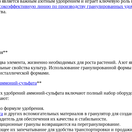
 является важным азотным удобрением и играет ключевую роль в
сокоэффективную линию по производству гранулированных удо
ва.
ия**
ва элемента, жизненно необходимых для роста растений. Азот я
ельные свойства культур. Использование гранулированной формы
исталлической формами.
 аммоний-сульфата
**
 удобрений аммоний-сульфата включают полный набор оборудов
ают:
но формуле удобрения.
та
и других вспомогательных материалов в гранулятор для созда
дитель для обеспечения их качества и стабильности.
ондиционные гранулы возвращаются на перегранулирование.
ющее их запечатывание для удобства транспортировки и продажи