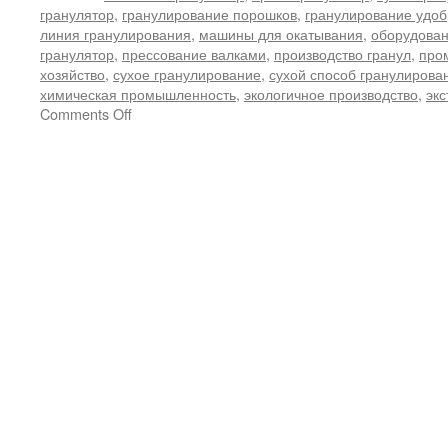
гранулятор
,
гранулирование порошков
,
гранулирование удо
линия гранулирования
,
машины для окатывания
,
оборудован
гранулятор
,
прессование валками
,
производство гранул
,
про
хозяйство
,
сухое гранулирование
,
сухой способ гранулирова
химическая промышленность
,
экологичное производство
,
эк
on
Comments Off
Пресс-
гранулятор
с
двумя
валками:
«Физическое
искусство»
сухого
гранулирования,
силовое
ядро
формирования
промышленных
гранул