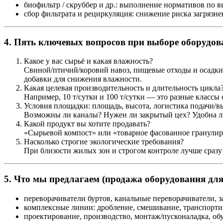
биофильтр / скруббер и др.: выполнение нормативов по 
сбор фильтрата и рециркуляция: снижение риска загрязн
4. Пять ключевых вопросов при выборе оборудов
Какое у вас сырьё и какая влажность?
Свиной/птичий/коровий навоз, пищевые отходы и осадки
добавки для снижения влажности.
Какая целевая производительность и длительность цикла
Например, 10 т/сутки и 100 т/сутки — это разные классы
Условия площадки: площадь, высота, логистика подачи/в
Возможны ли каналы? Нужен ли закрытый цех? Удобна ли
Какой продукт вы хотите продавать?
«Сырьевой компост» или «товарное фасованное гранулиро
Насколько строгие экологические требования?
При близости жилых зон и строгом контроле лучше сразу 
5. Что мы предлагаем (продажа оборудования дл
переворачиватели буртов, канальные переворачиватели,
комплексные линии: дробление, смешивание, транспортир
проектирование, производство, монтаж/пусконаладка, об