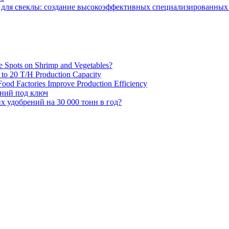
 для свеклы: создание высокоэффективных специализированны
e Spots on Shrimp and Vegetables?
H to 20 T/H Production Capacity
ood Factories Improve Production Efficiency
ений под ключ
 удобрений на 30 000 тонн в год?