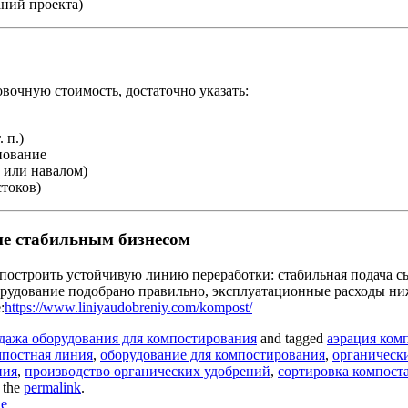
аний проекта)
очную стоимость, достаточно указать:
 п.)
нование
г или навалом)
стоков)
ие стабильным бизнесом
построить устойчивую линию переработки: стабильная подача с
орудование подобрано правильно, эксплуатационные расходы ниж
:
https://www.liniyaudobreniy.com/kompost/
дажа оборудования для компостирования
and tagged
аэрация ком
мпостная линия
,
оборудование для компостирования
,
органическ
ния
,
производство органических удобрений
,
сортировка компост
 the
permalink
.
ne