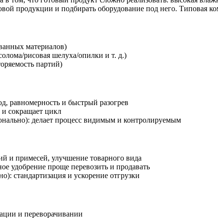
отовой продукции и подбирать оборудование под него. Типовая к
ованных материалов)
 солома/рисовая шелуха/опилки и т. д.)
торяемость партий)
од, равномерность и быстрый разогрев
с и сокращает цикл
онально): делает процесс видимым и контролируемым
ий и примесей, улучшение товарного вида
ое удобрение проще перевозить и продавать
но): стандартизация и ускорение отгрузки
тации и переворачивании