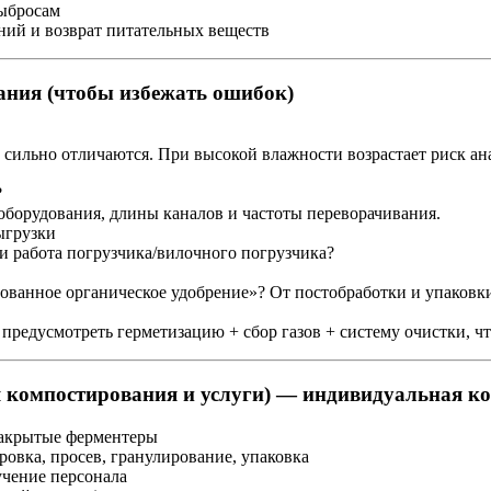
выбросам
ений и возврат питательных веществ
ания (чтобы избежать ошибок)
 сильно отличаются. При высокой влажности возрастает риск а
?
 оборудования, длины каналов и частоты переворачивания.
ыгрузки
 работа погрузчика/вилочного погрузчика?
ванное органическое удобрение»? От постобработки и упаковки
предусмотреть герметизацию + сбор газов + систему очистки, ч
я компостирования и услуги) — индивидуальная к
 закрытые ферментеры
овка, просев, гранулирование, упаковка
учение персонала