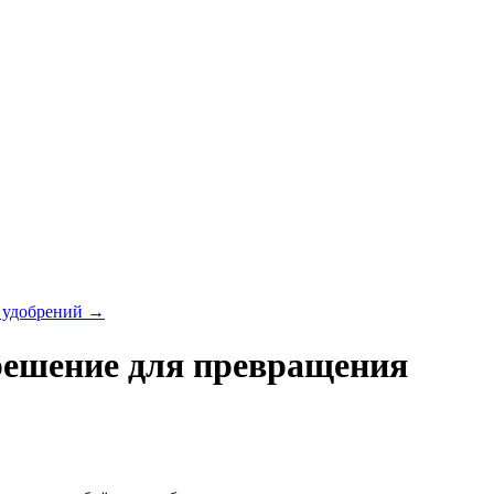
х удобрений
→
решение для превращения