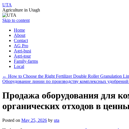
UTA
Agriculture in Utagh
Skip to content
Home
About
Contact
AG Pro
Agri-busi
Agri-tour
Family-farms
Local
←
How to Choose the Right Fertilizer Double Roller Granulation Li
Оборудование линии по производству комплексных удобрений
Продажа оборудования для к
органических отходов в ценн
Posted on
May 25, 2026
by
uta