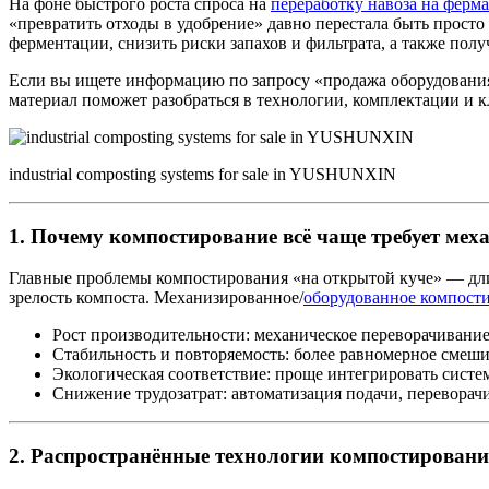
На фоне быстрого роста спроса на
переработку навоза на ферм
«превратить отходы в удобрение» давно перестала быть прост
ферментации, снизить риски запахов и фильтрата, а также пол
Если вы ищете информацию по запросу «продажа оборудования
материал поможет разобраться в технологии, комплектации и 
industrial composting systems for sale in YUSHUNXIN
1. Почему компостирование всё чаще требует мех
Главные проблемы компостирования «на открытой куче» — длит
зрелость компоста. Механизированное/
оборудованное компост
Рост производительности: механическое переворачивание
Стабильность и повторяемость: более равномерное смеши
Экологическая соответствие: проще интегрировать систе
Снижение трудозатрат: автоматизация подачи, переворач
2. Распространённые технологии компостировани