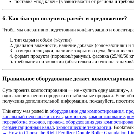
поставка «под ключ» (в зависимости от региона и требов
6. Как быстро получить расчёт и предложение?
Чтобы мы оперативно подготовили конфигурацию и ориентиров
тип сырья и объём (т/сутки)
диапазон влажности, наличие добавок (солома/опилки и т.
размеры площадки, наличие закрытого цеха, бетонное ос
формат продукта (порошок/гранулы), фасовка (25/40/50 к
требования по экологии (обязательна ли очистка запахов/
Правильное оборудование делает компостирован
Суть проекта компостирования — не «купить одну машину», а 
одинаковое качество продукта и стабильные продажи. Если об
получения дополнительной информации, пожалуйста, посетите
This entry was posted in
оборудование для компостирования
,
про
канальный переворачиватель
,
компостер
,
компостирование
,
ко
переработка отходов
,
продажа оборудования для компостирова
ферментационный канал
,
экологические технологии
. Bookmark
←
How to Choose the Right Fertilizer Double Roller Granulation Li