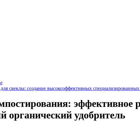
ne
 для свеклы: создание высокоэффективных специализированны
омпостирования: эффективное 
ый органический удобритель