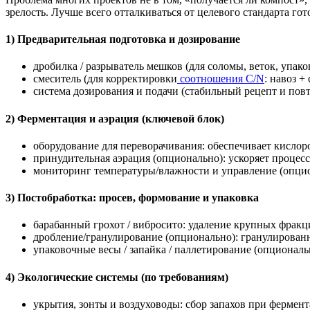
зрелость. Лучше всего отталкиваться от целевого стандарта г
1) Предварительная подготовка и дозирование
дробилка / разрыватель мешков (для соломы, веток, упак
смеситель (для корректировки
соотношения C/N
: навоз +
система дозирования и подачи (стабильный рецепт и пов
2) Ферментация и аэрация (ключевой блок)
оборудование для переворачивания: обеспечивает кислор
принудительная аэрация (опционально): ускоряет процес
мониторинг температуры/влажности и управление (опци
3) Постобработка: просев, формование и упаковка
барабанный грохот / вибросито: удаление крупных фракц
дробление/гранулирование (опционально): гранулированн
упаковочные весы / запайка / паллетирование (опциональ
4) Экологические системы (по требованиям)
укрытия, зонты и воздуховоды: сбор запахов при фермен