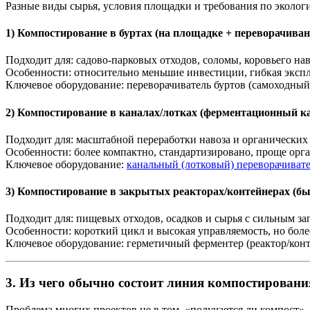
Разные виды сырья, условия площадки и требования по эколог
1) Компостирование в буртах (на площадке + переворачиван
Подходит для: садово-парковых отходов, соломы, коровьего нав
Особенности: относительно меньшие инвестиции, гибкая эксп
Ключевое оборудование: переворачиватель буртов (самоходный/
2) Компостирование в каналах/лотках (ферментационный к
Подходит для: масштабной переработки навоза и органических
Особенности: более компактно, стандартизировано, проще орга
Ключевое оборудование:
канальный (лотковый) переворачиват
3) Компостирование в закрытых реакторах/контейнерах (бы
Подходит для: пищевых отходов, осадков и сырья с сильным з
Особенности: короткий цикл и высокая управляемость, но боле
Ключевое оборудование: герметичный ферментер (реактор/конте
3. Из чего обычно состоит линия компостировани
Проблема многих проектов не в том, «получается ли компост», 