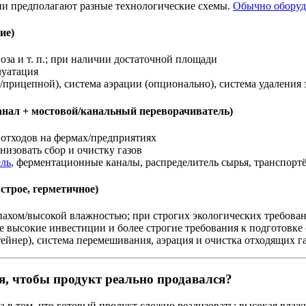
ии предполагают разные технологические схемы.
Обычно оборуд
ие)
оза и т. п.; при наличии достаточной площади
луатация
прицепной), система аэрации (опционально), система удаления 
анал + мостовой/канальный переворачиватель)
 отходов на фермах/предприятиях
низовать сбор и очистку газов
ель
, ферментационные каналы, распределитель сырья, транспортё
строе, герметичное)
апахом/высокой влажностью; при строгих экологических требова
е высокие инвестиции и более строгие требования к подготовке
йнер), система перемешивания, аэрация и очистка отходящих га
я, чтобы продукт реально продавался?
а в том, что готовый продукт сложно реализовать: высокая влаж