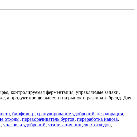
ырья, контролируемая ферментация, управляемые запахи,
е, а продукт проще вывести на рынок и развивать бренд. Для
поста
,
биофильтр
,
гранулирование удобрений
,
дезодорация
,
ие отходы
,
переворачиватель буртов
,
переработка навоза
,
а
,
упаковка удобрений
,
утилизация пищевых отходов
,