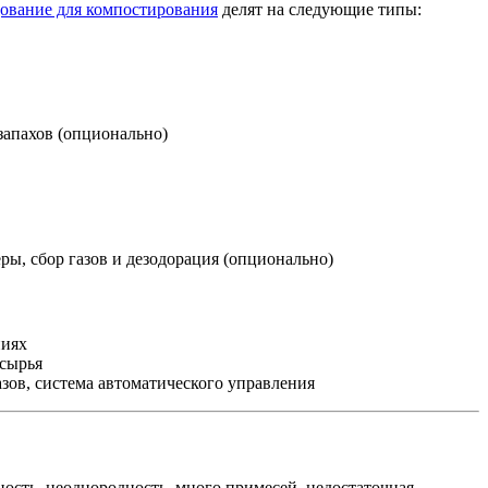
ование для компостирования
делят на следующие типы:
запахов (опционально)
ры, сбор газов и дезодорация (опционально)
ниях
 сырья
зов, система автоматического управления
ность, неоднородность, много примесей, недостаточная