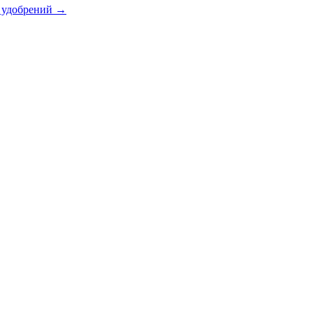
х удобрений
→