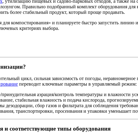
ах
, утилизацию пищевых и садово-парковых отходов, а также на 
о лозунгом. Правильно подобранный комплект оборудования для 
учить более стабильный продукт, который проще продавать.
 для компостирования» и планируете быстро запустить линию и
ключевых критериях выбора.
анизации?
ельный цикл, сильная зависимость от погоды, неравномерное п
ирование
переводит ключевые параметры в управляемый режим:
/принудительная аэрация/контроль температуры и влажности уск
вание, стабильная влажность и подача кислорода, прогнозируем
мы дезодорации, сбор газов и фильтрата для соблюдения требова
ивания, транспортировки, просеивания и упаковки уменьшает по
я и соответствующие типы оборудования