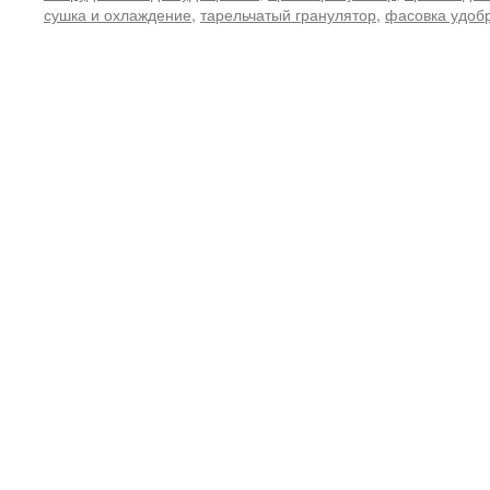
сушка и охлаждение
,
тарельчатый гранулятор
,
фасовка удоб