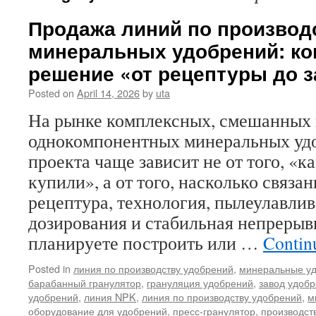
Продажа линий по производ
минеральных удобрений: к
решение «от рецептуры до з
Posted on
April 14, 2026
by
uta
На рынке комплексных, смешанных
однокомпонентных минеральных уд
проекта чаще зависит не от того, «к
купили», а от того, насколько связа
рецептура, технология, пылеулавлив
дозирования и стабильная непрерывн
планируете построить или …
Contin
Posted in
линия по производству удобрений
,
минеральные у
барабанный гранулятор
,
грануляция удобрений
,
завод удобр
удобрений
,
линия NPK
,
линия по производству удобрений
,
м
оборудование для удобрений
,
пресс-гранулятор
,
производст