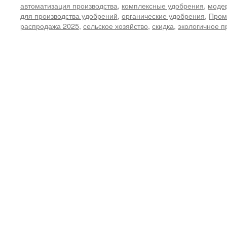
автоматизация производства
,
комплексные удобрения
,
моде
для производства удобрений
,
органические удобрения
,
Пром
распродажа 2025
,
сельское хозяйство
,
скидка
,
экологичное п