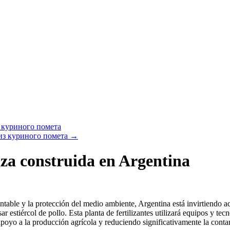
 куриного помета
из куриного помета
→
naza construida en Argentina
ntable y la protección del medio ambiente, Argentina está invirtiendo a
r estiércol de pollo. Esta planta de fertilizantes utilizará equipos y tec
poyo a la producción agrícola y reduciendo significativamente la cont