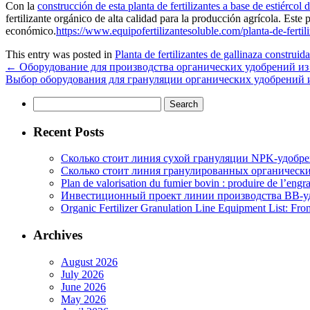
Con la
construcción de esta planta de fertilizantes a base de estiércol 
fertilizante orgánico de alta calidad para la producción agrícola. Est
económico.
https://www.equipofertilizantesoluble.com/planta-de-fertil
This entry was posted in
Planta de fertilizantes de gallinaza construid
←
Оборудование для производства органических удобрений из
Выбор оборудования для грануляции органических удобрений 
Search
for:
Recent Posts
Сколько стоит линия сухой грануляции NPK-удобр
Сколько стоит линия гранулированных органических
Plan de valorisation du fumier bovin : produire de l’engr
Инвестиционный проект линии производства BB-уд
Organic Fertilizer Granulation Line Equipment List: Fr
Archives
August 2026
July 2026
June 2026
May 2026