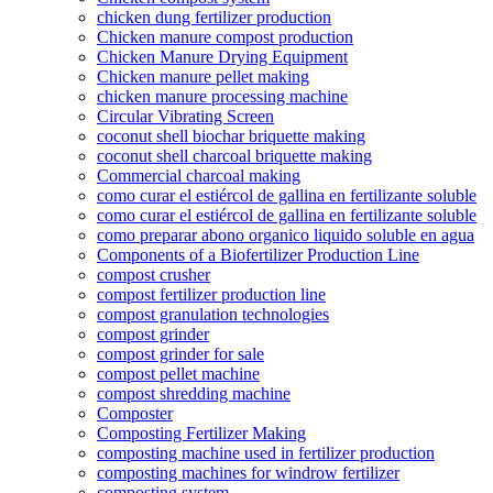
chicken dung fertilizer production
Chicken manure compost production
Chicken Manure Drying Equipment
Chicken manure pellet making
chicken manure processing machine
Circular Vibrating Screen
coconut shell biochar briquette making
coconut shell charcoal briquette making
Commercial charcoal making
como curar el estiércol de gallina en fertilizante soluble
como curar el estiércol de gallina en fertilizante soluble
como preparar abono organico liquido soluble en agua
Components of a Biofertilizer Production Line
compost crusher
compost fertilizer production line
compost granulation technologies
compost grinder
compost grinder for sale
compost pellet machine
compost shredding machine
Composter
Composting Fertilizer Making
composting machine used in fertilizer production
composting machines for windrow fertilizer
composting system