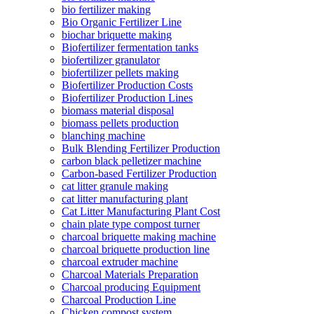
bio fertilizer making
Bio Organic Fertilizer Line
biochar briquette making
Biofertilizer fermentation tanks
biofertilizer granulator
biofertilizer pellets making
Biofertilizer Production Costs
Biofertilizer Production Lines
biomass material disposal
biomass pellets production
blanching machine
Bulk Blending Fertilizer Production
carbon black pelletizer machine
Carbon-based Fertilizer Production
cat litter granule making
cat litter manufacturing plant
Cat Litter Manufacturing Plant Cost
chain plate type compost turner
charcoal briquette making machine
charcoal briquette production line
charcoal extruder machine
Charcoal Materials Preparation
Charcoal producing Equipment
Charcoal Production Line
Chicken compost system