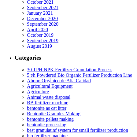
October 2021
September 2021
January 2021
December 2020
September 2020
April 2020
October 2019
September 2019
August 2019
Categories
30 TPH NPK Fertilizer Granulation Process
5 t/h Powdered Bio Organic Fertilizer Production Line
Abono Orgánico de Alta Calidad
Agricultural Equipment
Agriculture
Animal waste disposal
BB fertilizer machine
bentonite as cat litter
Bentonite Granules Making
bentonite pellets making
bentonite processing
best granulatinf system for small fertilizer production
bio fertilizer machine