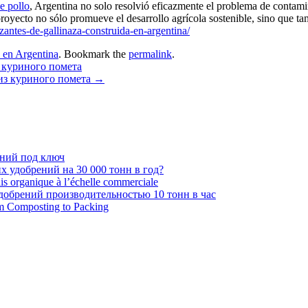
de pollo
, Argentina no solo resolvió eficazmente el problema de contami
e proyecto no sólo promueve el desarrollo agrícola sostenible, sino que t
izantes-de-gallinaza-construida-en-argentina/
a en Argentina
. Bookmark the
permalink
.
 куриного помета
из куриного помета
→
ений под ключ
 удобрений на 30 000 тонн в год?
ais organique à l’échelle commerciale
обрений производительностью 10 тонн в час
om Composting to Packing