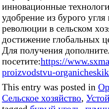
инновационные технологи
удобрение из бурого угля 
революции в сельском хозя
достижение глобальных це
Для получения дополнит
посетите:
https://www.sxma
proizvodstvu-organicheskik
This entry was posted in
Ор
Сельское хозяйство
,
Устой
tagged
бурый уголь
,
гумин