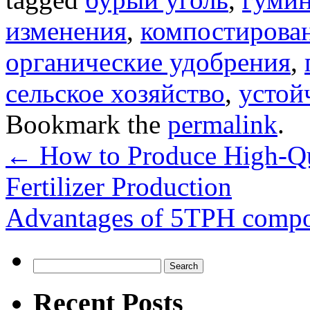
изменения
,
компостирова
органические удобрения
,
сельское хозяйство
,
устой
Bookmark the
permalink
.
←
How to Produce High-Qu
Fertilizer Production
Advantages of 5TPH compos
Search
for:
Recent Posts