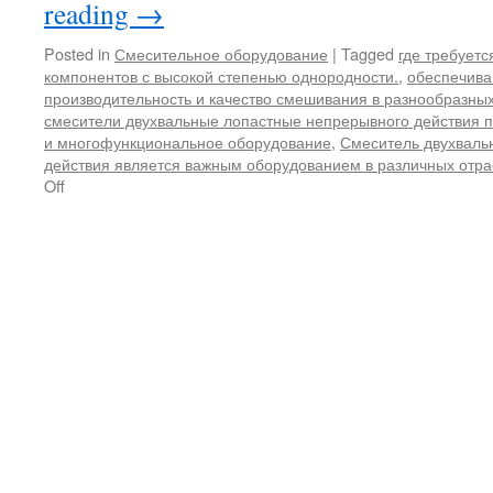
reading
→
Posted in
Смесительное оборудование
|
Tagged
где требует
компонентов с высокой степенью однородности.
,
обеспечив
производительность и качество смешивания в разнообразн
смесители двухвальные лопастные непрерывного действия 
и многофункциональное оборудование
,
Смеситель двухваль
действия является важным оборудованием в различных отр
on
Off
Характеристики
и
принцип
работы
двухвального
смесителя
непрерывного
действия.