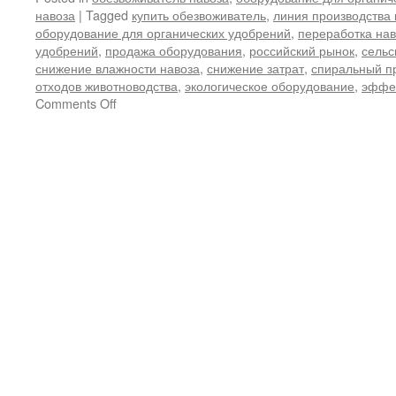
навоза
|
Tagged
купить обезвоживатель
,
линия производства
оборудование для органических удобрений
,
переработка нав
удобрений
,
продажа оборудования
,
российский рынок
,
сельс
снижение влажности навоза
,
снижение затрат
,
спиральный п
отходов животноводства
,
экологическое оборудование
,
эффек
on
Comments Off
Избавьтесь
от
узких
мест
в
переработке!
Почему
этот
обезвоживатель
навоза
стал
«ключевым
игроком»
в
повышении
эффективности