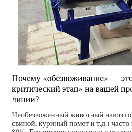
Почему «обезвоживание» — эт
критический этап» на вашей пр
линии?
Необезвоженный животный навоз (о
свиной, куриный помет и т.д.) часто
80%. Его прямое попадание в стади