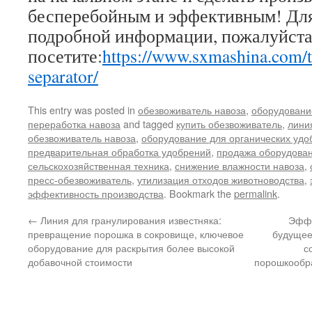
бесперебойным и эффективным! Для
подробной информации, пожалуйста
посетите:
https://www.sxmashina.com/t
separator/
This entry was posted in
обезвоживатель навоза
,
оборудовани
переработка навоза
and tagged
купить обезвоживатель
,
лини
обезвоживатель навоза
,
оборудование для органических удо
предварительная обработка удобрений
,
продажа оборудова
сельскохозяйственная техника
,
снижение влажности навоза
,
пресс-обезвоживатель
,
утилизация отходов животноводства
,
эффективность производства
. Bookmark the
permalink
.
←
Линия для гранулирования известняка:
Эффе
превращение порошка в сокровище, ключевое
будущее
оборудование для раскрытия более высокой
с
добавочной стоимости
порошкообра