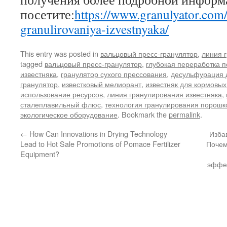
посетите:
https://www.granulyator.com/
granulirovaniya-izvestnyaka/
This entry was posted in
вальцовый пресс-гранулятор
,
линия 
tagged
вальцовый пресс-гранулятор
,
глубокая переработка 
известняка
,
гранулятор сухого прессования
,
десульфурация 
гранулятор
,
известковый мелиорант
,
известняк для кормовых
использование ресурсов
,
линия гранулирования известняка
,
сталеплавильный флюс
,
технология гранулирования порошк
экологическое оборудование
. Bookmark the
permalink
.
←
How Can Innovations in Drying Technology
Избав
Lead to Hot Sale Promotions of Pomace Fertilizer
Почем
Equipment?
эффек