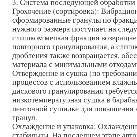
3. Система последующей обработки
Грохочение (сортировка): Вибрацион
сформированные гранулы по фракци
нужного размера поступает на след
слишком мелкая фракция возвращает
повторного гранулирования, а слиш
дробления также возвращается, обе
материала с минимальными отходам
Отверждение и сушка (по требовани
процессов с использованием влажн
дискового гранулирования требуетс
низкотемпературная сушка в бараб
ленточной сушилке для повышения 
гранул.
Охлаждение и упаковка: Охлажденн
стабильны. На последнем этапе авт