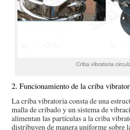
Criba vibratoria circul
2. Funcionamiento de la criba vibrator
La criba vibratoria consta de una estruc
malla de cribado y un sistema de vibra
alimentan las partículas a la criba vibrat
distribuyen de manera uniforme sobre la