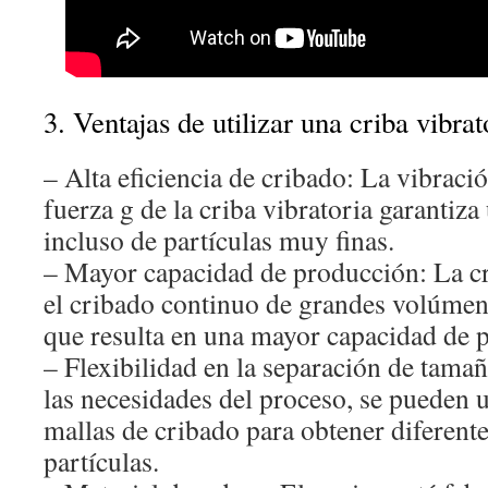
3. Ventajas de utilizar una criba vibrat
– Alta eficiencia de cribado: La vibració
fuerza g de la criba vibratoria garantiza
incluso de partículas muy finas.
– Mayor capacidad de producción: La cr
el cribado continuo de grandes volúmene
que resulta en una mayor capacidad de 
– Flexibilidad en la separación de tam
las necesidades del proceso, se pueden ut
mallas de cribado para obtener diferent
partículas.