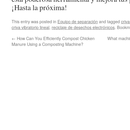
¡Hasta la próxima!
This entry was posted in
Equipo de separación
and tagged
criva
criva vibratorio lineal
,
reciclaje de desechos electrónicos
. Bookm
←
How Can You Efficiently Compost Chicken
What machin
Manure Using a Composting Machine?