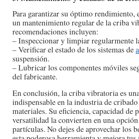
Para garantizar su óptimo rendimiento, e
un mantenimiento regular de la criba vi
recomendaciones incluyen:
– Inspeccionar y limpiar regularmente l
– Verificar el estado de los sistemas de
suspensión.
– Lubricar los componentes móviles seg
del fabricante.
En conclusión, la criba vibratoria es un
indispensable en la industria de cribado 
materiales. Su eficiencia, capacidad de 
versatilidad la convierten en una opción
partículas. No dejes de aprovechar los b
esta poderosa herramienta y mejora tus 