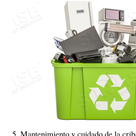
5. Mantenimiento y cuidado de la crib