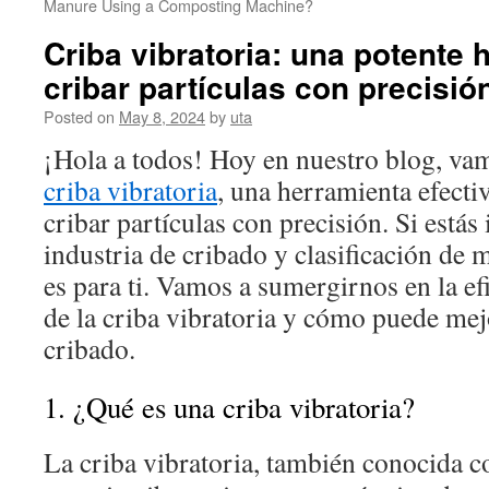
Manure Using a Composting Machine?
Criba vibratoria: una potente 
cribar partículas con precisió
Posted on
May 8, 2024
by
uta
¡Hola a todos! Hoy en nuestro blog, vam
criba vibratoria
, una herramienta efecti
cribar partículas con precisión. Si estás 
industria de cribado y clasificación de m
es para ti. Vamos a sumergirnos en la efi
de la criba vibratoria y cómo puede mej
cribado.
1. ¿Qué es una criba vibratoria?
La
criba
vibratoria
,
también
conocida
c