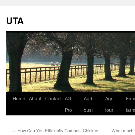
UTA
Skip
Home
About
Contact
AG
Agri-
Agri-
Fami
to
Pro
busi
tour
far
content
←
How Can You Efficiently Compost Chicken
What machin