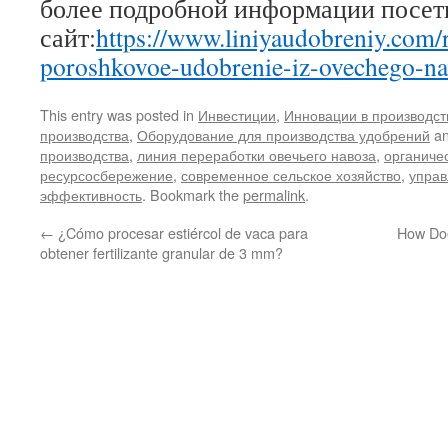
более подробной информации посет
сайт:
https://www.liniyaudobreniy.com/
poroshkovoe-udobrenie-iz-ovechego-na
This entry was posted in
Инвестиции
,
Инновации в производст
производства
,
Оборудование для производства удобрений
an
производства
,
линия переработки овечьего навоза
,
органиче
ресурсосбережение
,
современное сельское хозяйство
,
управ
эффективность
. Bookmark the
permalink
.
←
¿Cómo procesar estiércol de vaca para
How Do
obtener fertilizante granular de 3 mm?