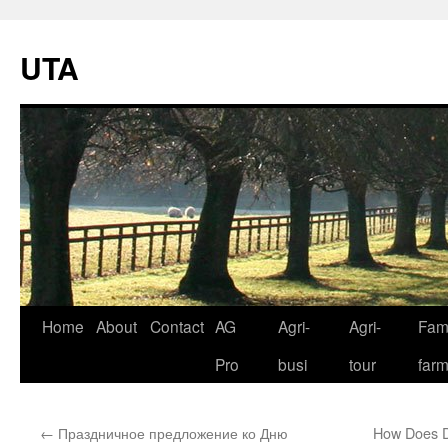
UTA
Skip
Home
About
Contact
AG
Agri-
Agri-
Fami
to
Pro
busi
tour
far
content
←
Праздничное предложение ко Дню
How Does Dr