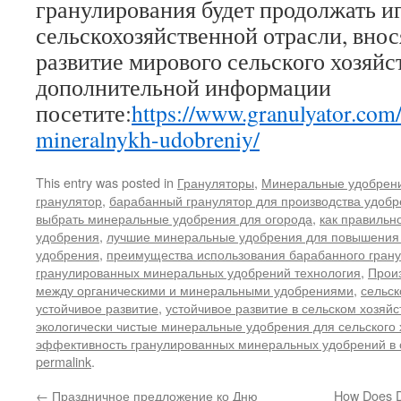
гранулирования будет продолжать и
сельскохозяйственной отрасли, внос
развитие мирового сельского хозяйс
дополнительной информации
посетите:
https://www.granulyator.com/
mineralnykh-udobreniy/
This entry was posted in
Грануляторы
,
Минеральные удобрен
гранулятор
,
барабанный гранулятор для производства удобр
выбрать минеральные удобрения для огорода
,
как правильн
удобрения
,
лучшие минеральные удобрения для повышения
удобрения
,
преимущества использования барабанного гран
гранулированных минеральных удобрений технология
,
Прои
между органическими и минеральными удобрениями
,
сельск
устойчивое развитие
,
устойчивое развитие в сельском хозяй
экологически чистые минеральные удобрения для сельского 
эффективность гранулированных минеральных удобрений в 
permalink
.
←
Праздничное предложение ко Дню
How Does Dr