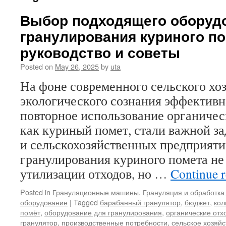
Выбор подходящего оборуд
гранулирования куриного по
руководство и советы
Posted on
May 26, 2025
by
uta
На фоне современного сельского хоз
экологического сознания эффективн
повторное использование органичес
как куриный помет, стали важной з
и сельскохозяйственных предприяти
гранулирования куриного помета не 
утилизации отходов, но …
Continue 
Posted in
Грануляционные машины
,
Грануляция и обработка
оборудование
|
Tagged
барабанный гранулятор
,
бюджет
,
кол
помёт
,
оборудование для гранулирования
,
органические отх
гранулятор
,
производственные потребности
,
сельское хозяйс