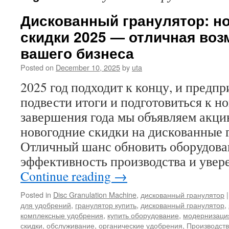
Дискованный гранулятор: н
скидки 2025 — отличная воз
вашего бизнеса
Posted on
December 10, 2025
by
uta
2025 год подходит к концу, и предп
подвести итоги и подготовиться к н
завершения года мы объявляем акц
новогодние скидки на дискованные 
Отличный шанс обновить оборудова
эффективность производства и увер
Continue reading
→
Posted in
Disc Granulation Machine
,
дискованный гранулятор
|
для удобрений
,
гранулятор купить
,
дискованный гранулятор
,
комплексные удобрения
,
купить оборудование
,
модернизаци
скидки
,
обслуживание
,
органические удобрения
,
Производств