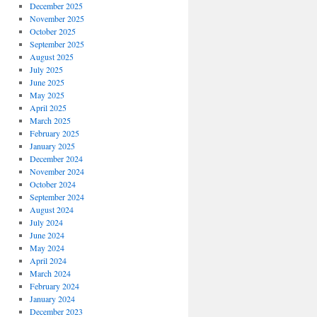
ляции
December 2025
November 2025
October 2025
рать
September 2025
альную
August 2025
логию
July 2025
водства
June 2025
ексных
May 2025
ений
April 2025
March 2025
February 2025
January 2025
December 2024
November 2024
October 2024
September 2024
August 2024
July 2024
June 2024
May 2024
April 2024
March 2024
February 2024
January 2024
December 2023