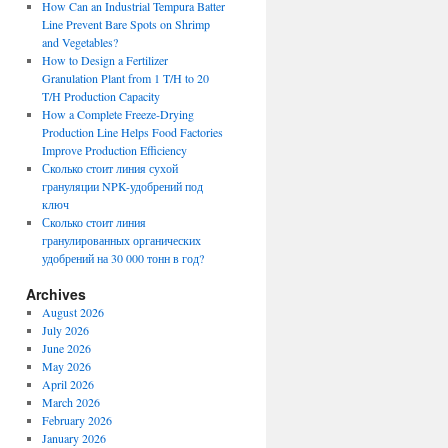
How Can an Industrial Tempura Batter
Line Prevent Bare Spots on Shrimp
and Vegetables?
How to Design a Fertilizer
Granulation Plant from 1 T/H to 20
T/H Production Capacity
How a Complete Freeze-Drying
Production Line Helps Food Factories
Improve Production Efficiency
Сколько стоит линия сухой
грануляции NPK-удобрений под
ключ
Сколько стоит линия
гранулированных органических
удобрений на 30 000 тонн в год?
Archives
August 2026
July 2026
June 2026
одство
May 2026
April 2026
у
March 2026
дования
February 2026
January 2026