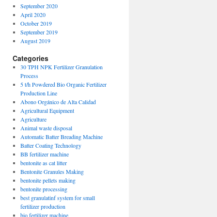
September 2020
April 2020
October 2019
September 2019
August 2019
Categories
30 TPH NPK Fertilizer Granulation
Process
5 t/h Powdered Bio Organic Fertilizer
Production Line
Abono Orgánico de Alta Calidad
Agricultural Equipment
Agriculture
Animal waste disposal
Automatic Batter Breading Machine
Batter Coating Technology
BB fertilizer machine
bentonite as cat litter
Bentonite Granules Making
bentonite pellets making
bentonite processing
best granulatinf system for small
fertilizer production
bio fertilizer machine