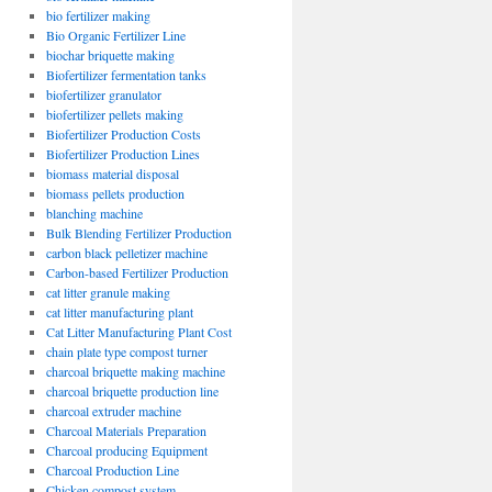
bio fertilizer making
Bio Organic Fertilizer Line
biochar briquette making
Biofertilizer fermentation tanks
biofertilizer granulator
biofertilizer pellets making
Biofertilizer Production Costs
Biofertilizer Production Lines
biomass material disposal
biomass pellets production
blanching machine
Bulk Blending Fertilizer Production
carbon black pelletizer machine
Carbon-based Fertilizer Production
cat litter granule making
cat litter manufacturing plant
Cat Litter Manufacturing Plant Cost
chain plate type compost turner
charcoal briquette making machine
charcoal briquette production line
charcoal extruder machine
Charcoal Materials Preparation
Charcoal producing Equipment
Charcoal Production Line
Chicken compost system