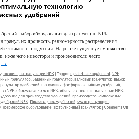
 оптимальную технологию
ексных удобрений
обрений выбор оборудования для грануляции NPK
 гранул, их прочность, равномерность распределения
ебестоимость продукции. На рынке существует множество
в, из-за чего инвесторы и производители часто
g
→
удование для грануляции NPK
|
Tagged
npk fertilizer equipment
,
NPK
нный гранулятор
,
башенный гранулятор
,
валковый гранулятор
,
выбор
гранулятор удобрений
,
грануляция фосфорно-калийных удобрений
,
ства NPK
,
оборудование для NPK
,
оборудование для грануляции NPK
,
удование для производства удобрений
,
производство комплексных
 удобрений NPK
,
Производство удобрений
,
сухая грануляция
,
K
,
фермерское оборудование
,
экструзионный гранулятор
|
Comments Off
on
Руков
по
выбор
обору
для