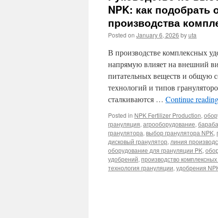
NPK: как подобрать
производства компл
Posted on
January 6, 2026
by
uta
В производстве комплексных уд
напрямую влияет на внешний вид
питательных веществ и общую с
технологий и типов грануляторо
сталкиваются …
Continue readin
Posted in
NPK Fertilizer Production
,
обор
грануляция
,
агрооборудование
,
бараба
гранулятора
,
выбор гранулятора NPK
,
дисковый гранулятор
,
линия производ
оборудование для грануляции PK
,
обор
удобрений
,
производство комплексных
технология грануляции
,
удобрения NP