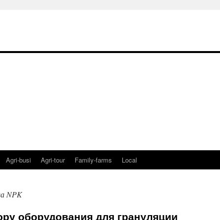
Agri-busi
Agri-tour
Family-farms
Local
ва NPK
ору оборудования для грануляции