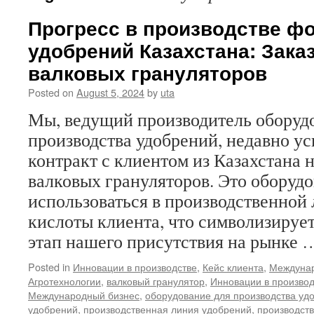
Прогресс в производстве 
удобрений Казахстана: Зака
валковых грануляторов
Posted on
August 5, 2024
by
uta
Мы, ведущий производитель оборуд
производства удобрений, недавно у
контракт с клиентом из Казахстана 
валковых грануляторов. Это оборудо
использоваться в производственно
кислоты клиента, что символизируе
этап нашего присутствия на рынке
Posted in
Инновации в производстве
,
Кейс клиента
,
Междунар
Агротехнологии
,
валковый гранулятор
,
Инновации в производ
Международный бизнес
,
оборудование для производства уд
удобрений
,
производственная линия удобрений
,
производст