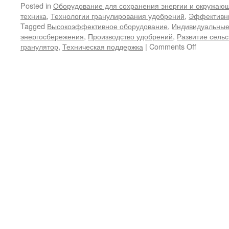
Posted in
Оборудование для сохранения энергии и окружаю
техника
,
Технологии гранулирования удобрений
,
Эффективн
Tagged
Высокоэффективное оборудование
,
Индивидуальные
энергосбережения
,
Производство удобрений
,
Развитие сельс
on
гранулятор
,
Техническая поддержка
|
Comments Off
Исследов
роликово
гранулято
путь
к
инноваци
производ
удобрени