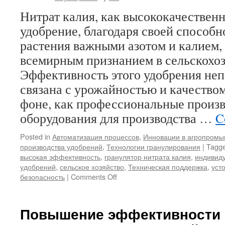
в
Нитрат калия, как высококачествен
эффективности
производства
удобрение, благодаря своей способн
удобрений
растения важными азотом и калием,
всемирным признанием в сельскохоз
Эффективность этого удобрения не
связана с урожайностью и качеством
фоне, как профессиональные произ
оборудования для производства …
C
Posted in
Автоматизация процессов
,
Инновации в агропром
производства удобрений
,
Технологии гранулирования
|
Tagg
высокая эффективность
,
гранулятор нитрата калия
,
индивид
удобрений
,
сельское хозяйство
,
Техническая поддержка
,
уст
on
безопасность
|
Comments Off
Гранулятор
нитрата
калия:
Повышение эффективности 
эффективный