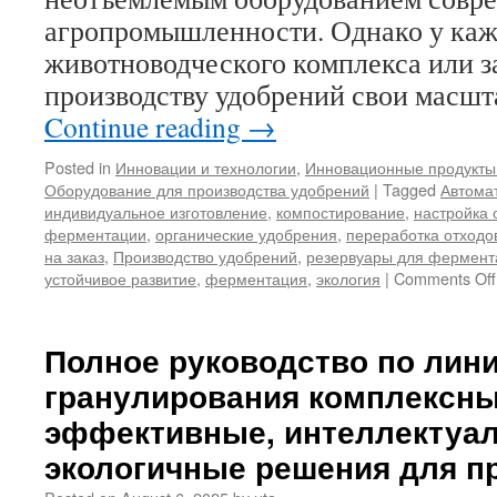
агропромышленности. Однако у ка
животноводческого комплекса или з
производству удобрений свои масш
Continue reading
→
Posted in
Инновации и технологии
,
Инновационные продукты
Оборудование для производства удобрений
|
Tagged
Автома
индивидуальное изготовление
,
компостирование
,
настройка 
ферментации
,
органические удобрения
,
переработка отходо
на заказ
,
Производство удобрений
,
резервуары для фермент
устойчивое развитие
,
ферментация
,
экология
|
Comments Off
Полное руководство по лин
гранулирования комплексны
эффективные, интеллектуа
экологичные решения для п