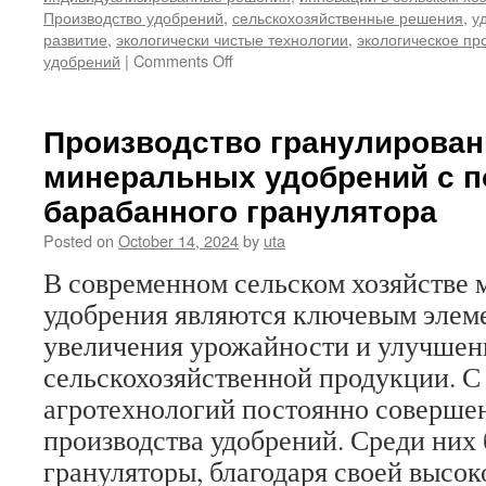
Производство удобрений
,
сельскохозяйственные решения
,
у
развитие
,
экологически чистые технологии
,
экологическое пр
on
удобрений
|
Comments Off
Предоставление
эффективных
решений
Производство гранулирова
для
минеральных удобрений с 
производства
удобрений
барабанного гранулятора
NPK:
содействие
Posted on
October 14, 2024
by
uta
развитию
В современном сельском хозяйстве
сельского
хозяйства
удобрения являются ключевым элем
увеличения урожайности и улучшен
сельскохозяйственной продукции. С
агротехнологий постоянно соверше
производства удобрений. Среди них
грануляторы, благодаря своей высо