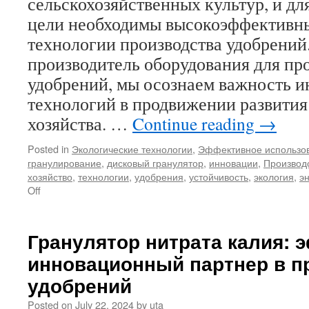
сельскохозяйственных культур, и дл
цели необходимы высокоэффективны
технологии производства удобрений
производитель оборудования для пр
удобрений, мы осознаем важность 
технологий в продвижении развития
хозяйства. …
Continue reading
→
Posted in
Экологические технологии
,
Эффективное использов
гранулирование
,
дисковый гранулятор
,
инновации
,
Производ
хозяйство
,
технологии
,
удобрения
,
устойчивость
,
экология
,
э
on
Off
Инновации
в
сельском
Гранулятор нитрата калия:
хозяйстве:
инновационный партнер в п
Дисковые
грануляторы
удобрений
–
революция
Posted on
July 22, 2024
by
uta