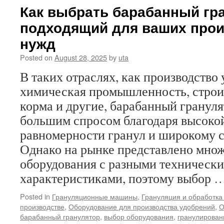
по
Как выбрать барабанный гр
выпуску
подходящий для ваших про
органических
удобрений
нужд
из
осадка
Posted on
August 28, 2025
by
uta
сточных
В таких отраслях, как производство
вод:
эффективный
химическая промышленность, строи
путь
корма и другие, барабанный грануля
к
переработке
большим спросом благодаря высоко
городских
равномерности гранул и широкому 
отходов
Однако на рынке представлено мно
оборудования с разными техническ
характеристиками, поэтому выбор 
Posted in
Грануляционные машины
,
Грануляция и обработка
производстве
,
Оборудование для производства удобрений
,
О
барабанный гранулятор
,
выбор оборудования
,
гранулирован