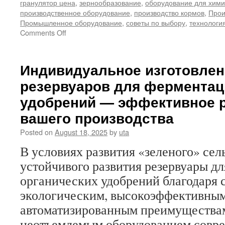
гранулятор цена
,
зернообразование
,
оборудование для хим
производственное оборудование
,
производство кормов
,
Прои
Промышленное оборудование
,
советы по выбору
,
технологи
on
Comments Off
Как
выбрать
барабанный
Индивидуальное изготовлен
гранулятор,
резервуаров для ферментац
подходящий
для
удобрений — эффективное 
ваших
производственных
вашего производства
нужд
Posted on
August 18, 2025
by
uta
В условиях развития «зеленого» сел
устойчивого развития резервуары д
органических удобрений благодаря 
экологическим, высокоэффективным
автоматизированным преимуществам
неотъемлемым оборудованием совр