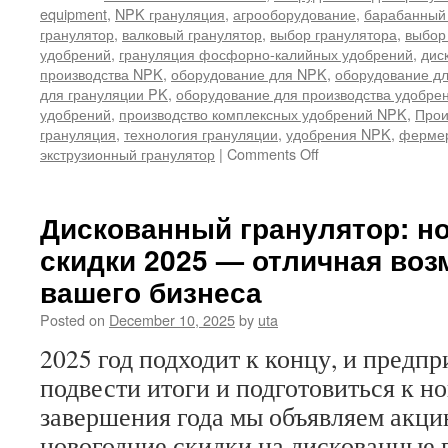
equipment
,
NPK грануляция
,
агрооборудование
,
барабанный 
гранулятор
,
валковый гранулятор
,
выбор гранулятора
,
выбор
удобрений
,
грануляция фосфорно-калийных удобрений
,
дис
производства NPK
,
оборудование для NPK
,
оборудование д
для грануляции PK
,
оборудование для производства удобре
удобрений
,
производство комплексных удобрений NPK
,
Прои
грануляция
,
технология грануляции
,
удобрения NPK
,
фермер
on
экструзионный гранулятор
|
Comments Off
Руководство
по
выбору
Дискованный гранулятор: н
оборудования
скидки 2025 — отличная воз
для
грануляции
вашего бизнеса
NPK:
как
Posted on
December 10, 2025
by
uta
подобрать
2025 год подходит к концу, и предп
оптимальную
технологию
подвести итоги и подготовиться к н
производства
завершения года мы объявляем акц
комплексных
удобрений
новогодние скидки на дискованные 