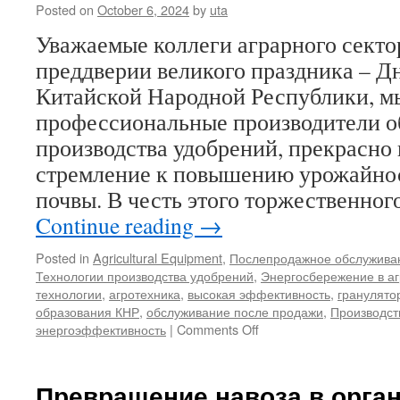
Posted on
October 6, 2024
by
uta
Уважаемые коллеги аграрного сектор
преддверии великого праздника – Д
Китайской Народной Республики, мы
профессиональные производители о
производства удобрений, прекрасн
стремление к повышению урожайнос
почвы. В честь этого торжественно
Continue reading
→
Posted in
Agricultural Equipment
,
Послепродажное обслужива
Технологии производства удобрений
,
Энергосбережение в а
технологии
,
агротехника
,
высокая эффективность
,
гранулято
образования КНР
,
обслуживание после продажи
,
Производст
on
энергоэффективность
|
Comments Off
Праздничное
предложение
ко
Превращение навоза в орга
Дню