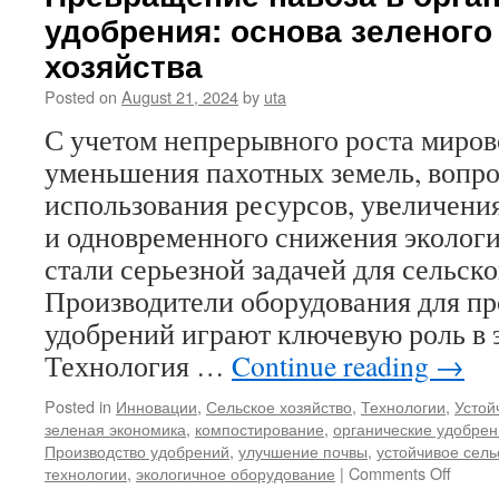
удобрения: основа зеленого
образования
КНР:
хозяйства
уникальная
возможность
Posted on
August 21, 2024
by
uta
приобрести
С учетом непрерывного роста миров
гранулятор
для
уменьшения пахотных земель, вопр
известняка
использования ресурсов, увеличени
SXZG-
2080
и одновременного снижения экологи
по
стали серьезной задачей для сельско
цене
всего
Производители оборудования для пр
2500
удобрений играют ключевую роль в 
долларов!
Технология …
Continue reading
→
Posted in
Инновации
,
Сельское хозяйство
,
Технологии
,
Устой
зеленая экономика
,
компостирование
,
органические удобре
Производство удобрений
,
улучшение почвы
,
устойчивое сель
on
технологии
,
экологичное оборудование
|
Comments Off
Превр