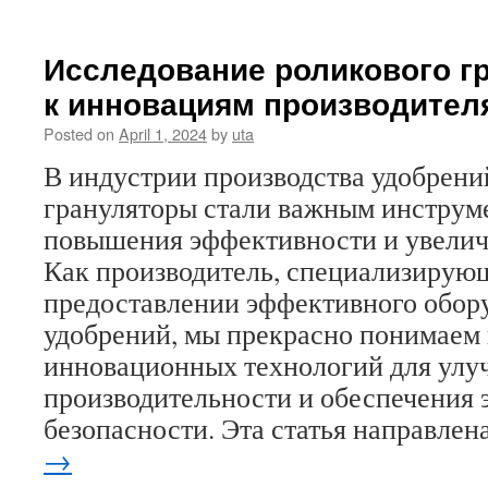
Повыше
эффекти
вашего
Исследование роликового гр
произво
к инновациям производител
удобрен
выбор
Posted on
April 1, 2024
by
uta
передов
роликов
В индустрии производства удобрени
грануля
грануляторы стали важным инструм
машины
повышения эффективности и увелич
Как производитель, специализирую
предоставлении эффективного обор
удобрений, мы прекрасно понимаем
инновационных технологий для ул
производительности и обеспечения 
безопасности. Эта статья направле
→