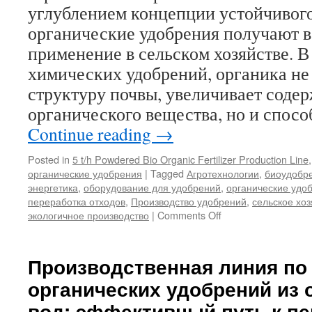
углублением концепции устойчивого
органические удобрения получают в
применение в сельском хозяйстве. В
химических удобрений, органика не
структуру почвы, увеличивает соде
органического вещества, но и спос
Continue reading
→
Posted in
5 t/h Powdered Bio Organic Fertilizer Production Line
органические удобрения
|
Tagged
Агротехнологии
,
биоудобр
энергетика
,
оборудование для удобрений
,
органические удо
переработка отходов
,
Производство удобрений
,
сельское хоз
on
экологичное производство
|
Comments Off
Высокоэффективн
и
экологичный
Производственная линия по
выбор
органических удобрений из 
—
анализ
вод: эффективный путь к пе
производственной