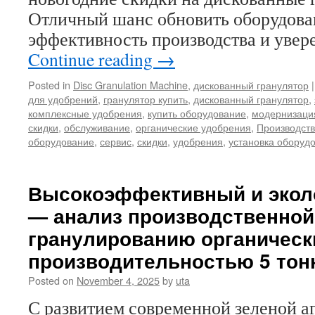
Отличный шанс обновить оборудова
эффективность производства и увер
Continue reading
→
Posted in
Disc Granulation Machine
,
дискованный гранулятор
|
для удобрений
,
гранулятор купить
,
дискованный гранулятор
,
комплексные удобрения
,
купить оборудование
,
модернизаци
скидки
,
обслуживание
,
органические удобрения
,
Производств
оборудование
,
сервис
,
скидки
,
удобрения
,
установка оборуд
Высокоэффективный и экол
— анализ производственной
гранулированию органическ
производительностью 5 тонн
Posted on
November 4, 2025
by
uta
С развитием современной зеленой а