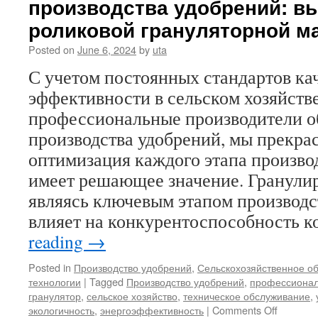
производства удобрений: в
и
инновационный
роликовой грануляторной 
партнер
в
Posted on
June 6, 2024
by
uta
производстве
С учетом постоянных стандартов ка
удобрений
эффективности в сельском хозяйстве
профессиональные производители о
производства удобрений, мы прекра
оптимизация каждого этапа произво
имеет решающее значение. Гранули
являясь ключевым этапом производс
влияет на конкурентоспособность 
reading
→
Posted in
Производство удобрений
,
Сельскохозяйственное о
технологии
|
Tagged
Производство удобрений
,
профессионал
гранулятор
,
сельское хозяйство
,
техническое обслуживание
,
on
экологичность
,
энергоэффективность
|
Comments Off