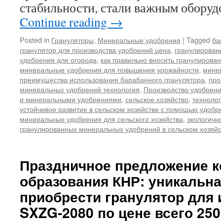
стабильности, стали важным обору
Continue reading
→
Posted in
Грануляторы
,
Минеральные удобрения
|
Tagged
ба
гранулятор для производства удобрений цена
,
гранулирован
удобрения для огорода
,
как правильно вносить гранулирова
минеральные удобрения для повышения урожайности
,
мине
преимущества использования барабанного гранулятора
,
про
минеральных удобрений технология
,
Производство удобрен
и минеральными удобрениями
,
сельское хозяйство
,
техноло
устойчивое развитие в сельском хозяйстве с помощью удобр
минеральные удобрения для сельского хозяйства
,
экологичн
гранулированных минеральных удобрений в сельском хозяйс
Праздничное предложение 
образования КНР: уникальн
приобрести гранулятор для 
SXZG-2080 по цене всего 25