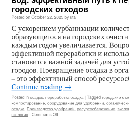
линии
городских отходов
по
Posted on
October 22, 2025
by
uta
гранулированию
органических
С ускорением урбанизации количест
удобрений
образующегося на городских очистн
с
производительност
каждым годом увеличивается. Вопро
5
эффективной переработки и использ
тонн
в
становится важной задачей для усто
час
городов. Превращение осадка в орг
– это эффективный способ ресурсо
Continue reading
→
Posted in
осадок
,
переработка осадка
|
Tagged
городские от
компостирование
,
оборудование для удобрений
,
органическ
осадка
,
Производство удобрений
,
ресурсосбережение
,
эколо
on
экология
|
Comments Off
Производственная
линия