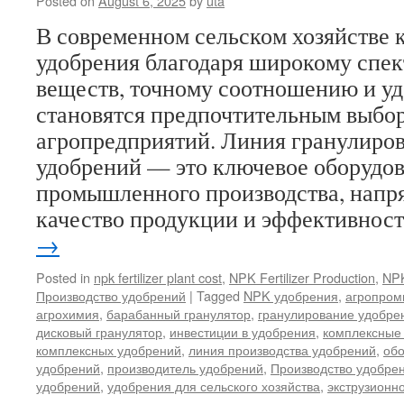
Posted on
August 6, 2025
by
uta
В современном сельском хозяйстве
удобрения благодаря широкому спек
веществ, точному соотношению и у
становятся предпочтительным выбо
агропредприятий. Линия гранулиро
удобрений — это ключевое оборудо
промышленного производства, нап
качество продукции и эффективнос
→
Posted in
npk fertilizer plant cost
,
NPK Fertilizer Production
,
NPK
Производство удобрений
|
Tagged
NPK удобрения
,
агропром
агрохимия
,
барабанный гранулятор
,
гранулирование удобре
дисковый гранулятор
,
инвестиции в удобрения
,
комплексные
комплексных удобрений
,
линия производства удобрений
,
обо
удобрений
,
производитель удобрений
,
Производство удобре
удобрений
,
удобрения для сельского хозяйства
,
экструзионн