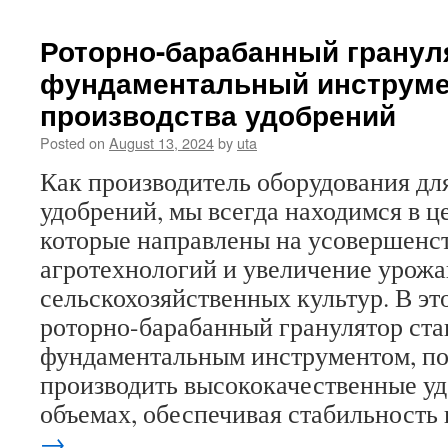
навоз
в
Роторно-барабанный гранул
орган
фундаментальный инструме
удобр
основ
производства удобрений
зелен
сельск
Posted on
August 13, 2024
by
uta
хозяйс
Как производитель оборудования дл
удобрений, мы всегда находимся в ц
которые направлены на усовершенс
агротехнологий и увеличение урож
сельскохозяйственных культур. В эт
роторно-барабанный гранулятор ста
фундаментальным инструментом, п
производить высококачественные у
объемах, обеспечивая стабильность
→