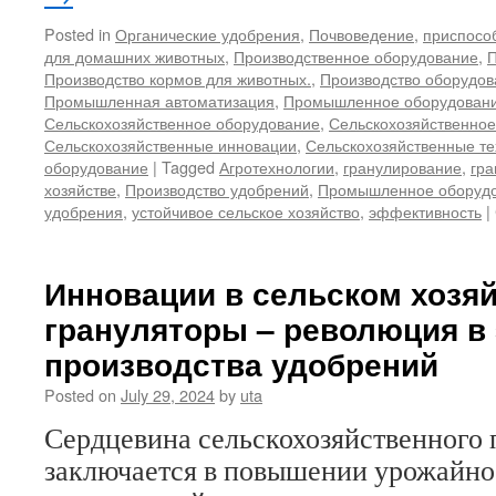
Posted in
Органические удобрения
,
Почвоведение
,
приспосо
для домашних животных
,
Производственное оборудование
,
П
Производство кормов для животных.
,
Производство оборудов
Промышленная автоматизация
,
Промышленное оборудован
Сельскохозяйственное оборудование
,
Сельскохозяйственное
Сельскохозяйственные инновации
,
Сельскохозяйственные те
оборудование
|
Tagged
Агротехнологии
,
гранулирование
,
гра
хозяйстве
,
Производство удобрений
,
Промышленное оборуд
удобрения
,
устойчивое сельское хозяйство
,
эффективность
|
Инновации в сельском хозя
грануляторы – революция в
производства удобрений
Posted on
July 29, 2024
by
uta
Сердцевина сельскохозяйственного 
заключается в повышении урожайнос