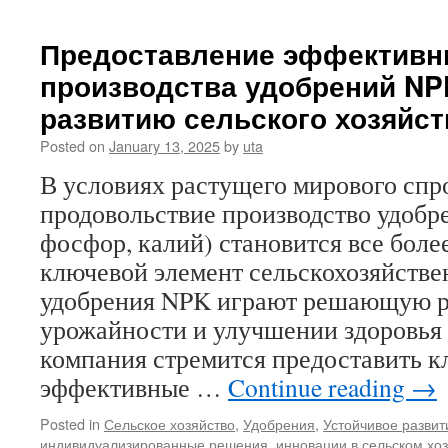
Предоставление эффективн
производства удобрений NP
развитию сельского хозяйст
Posted on
January 13, 2025
by
uta
В условиях растущего мирового спр
продовольствие производство удобр
фосфор, калий) становится все боле
ключевой элемент сельскохозяйстве
удобрения NPK играют решающую р
урожайности и улучшении здоровья
компания стремится предоставить к
эффективные …
Continue reading
→
Posted in
Сельское хозяйство
,
Удобрения
,
Устойчивое развит
индивидуализированные решения
,
инновации в сельском хо