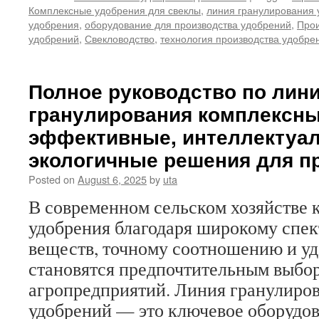
Комплексные удобрения для свеклы
,
линия гранулирования
удобрения
,
оборудование для производства удобрений
,
Прои
удобрений
,
Свекловодство
,
технология производства удобре
Полное руководство по лин
гранулирования комплексны
эффективные, интеллектуа
экологичные решения для п
Posted on
August 6, 2025
by
uta
В современном сельском хозяйстве
удобрения благодаря широкому спек
веществ, точному соотношению и у
становятся предпочтительным выбо
агропредприятий. Линия гранулиро
удобрений — это ключевое оборудо