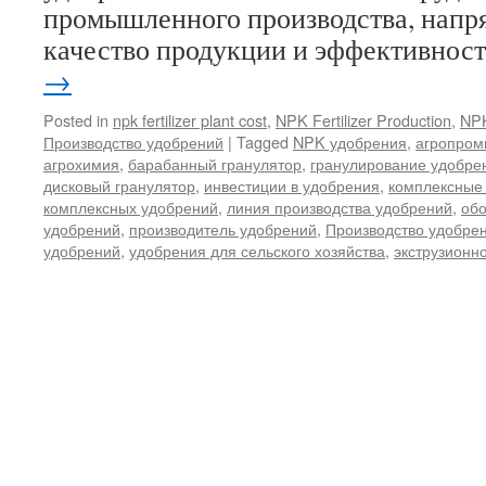
промышленного производства, нап
качество продукции и эффективнос
→
Posted in
npk fertilizer plant cost
,
NPK Fertilizer Production
,
NPK
Производство удобрений
|
Tagged
NPK удобрения
,
агропром
агрохимия
,
барабанный гранулятор
,
гранулирование удобре
дисковый гранулятор
,
инвестиции в удобрения
,
комплексные
комплексных удобрений
,
линия производства удобрений
,
обо
удобрений
,
производитель удобрений
,
Производство удобре
удобрений
,
удобрения для сельского хозяйства
,
экструзионн