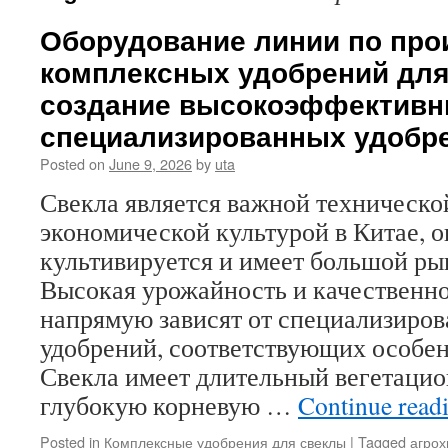
Оборудование линии по про
комплексных удобрений для
создание высокоэффектив
специализированных удобр
Posted on
June 9, 2026
by
uta
Свекла является важной техническо
экономической культурой в Китае, 
культивируется и имеет большой ры
Высокая урожайность и качественн
напрямую зависят от специализиро
удобрений, соответствующих особен
Свекла имеет длительный вегетацио
глубокую корневую …
Continue read
Posted in
Комплексные удобрения для свеклы
|
Tagged
агрох