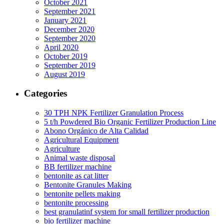
October 2021
September 2021
January 2021
December 2020
September 2020
April 2020
October 2019
September 2019
August 2019
Categories
30 TPH NPK Fertilizer Granulation Process
5 t/h Powdered Bio Organic Fertilizer Production Line
Abono Orgánico de Alta Calidad
Agricultural Equipment
Agriculture
Animal waste disposal
BB fertilizer machine
bentonite as cat litter
Bentonite Granules Making
bentonite pellets making
bentonite processing
best granulatinf system for small fertilizer production
bio fertilizer machine