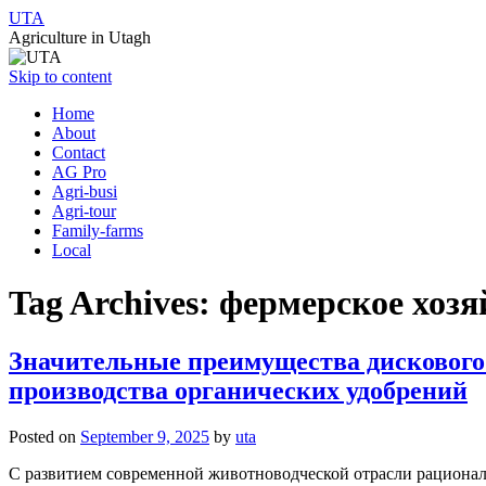
UTA
Agriculture in Utagh
Skip to content
Home
About
Contact
AG Pro
Agri-busi
Agri-tour
Family-farms
Local
Tag Archives:
фермерское хозя
Значительные преимущества дискового
производства органических удобрений
Posted on
September 9, 2025
by
uta
С развитием современной животноводческой отрасли рациональ