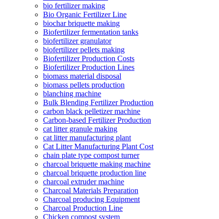
bio fertilizer making
Bio Organic Fertilizer Line
biochar briquette making
Biofertilizer fermentation tanks
biofertilizer granulator
biofertilizer pellets making
Biofertilizer Production Costs
Biofertilizer Production Lines
biomass material disposal
biomass pellets production
blanching machine
Bulk Blending Fertilizer Production
carbon black pelletizer machine
Carbon-based Fertilizer Production
cat litter granule making
cat litter manufacturing plant
Cat Litter Manufacturing Plant Cost
chain plate type compost turner
charcoal briquette making machine
charcoal briquette production line
charcoal extruder machine
Charcoal Materials Preparation
Charcoal producing Equipment
Charcoal Production Line
Chicken compost system