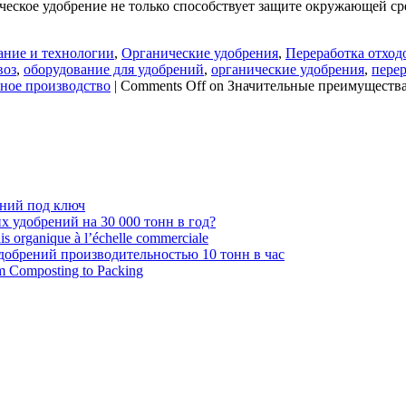
еское удобрение не только способствует защите окружающей ср
ание и технологии
,
Органические удобрения
,
Переработка отход
воз
,
оборудование для удобрений
,
органические удобрения
,
пере
ное производство
|
Comments Off
on Значительные преимущества
ений под ключ
 удобрений на 30 000 тонн в год?
ais organique à l’échelle commerciale
обрений производительностью 10 тонн в час
om Composting to Packing