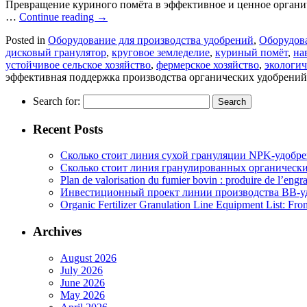
Превращение куриного помёта в эффективное и ценное органич
…
Continue reading
→
Posted in
Оборудование для производства удобрений
,
Оборудов
дисковый гранулятор
,
круговое земледелие
,
куриный помёт
,
на
устойчивое сельское хозяйство
,
фермерское хозяйство
,
экологич
эффективная поддержка производства органических удобрений
Search for:
Recent Posts
Сколько стоит линия сухой грануляции NPK-удобр
Сколько стоит линия гранулированных органических
Plan de valorisation du fumier bovin : produire de l’engr
Инвестиционный проект линии производства BB-уд
Organic Fertilizer Granulation Line Equipment List: Fr
Archives
August 2026
July 2026
June 2026
May 2026