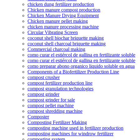
chicken dung fertilizer production
Chicken manure compost production
Chicken Manure Drying Equipment
Chicken manure pellet making
chicken manure processing machine
Circular Vibrating Screen
coconut shell biochar briquette making
coconut shell charcoal briquette making
Commercial charcoal making
como curar el estiércol de gallina en fertilizante soluble
como curar el estiércol de gallina en fertilizante soluble
como preparar abono organico liquido soluble en agua
Components of a Biofertilizer Production Line
compost crusher
compost fertilizer production line
compost granulation technologies
compost grinder
compost grinder for sale
compost pellet machine
compost shredding machine
Composter
Composting Fertilizer Making
composting machine used in fertilizer production
composting machines for windrow fertilizer
composting system