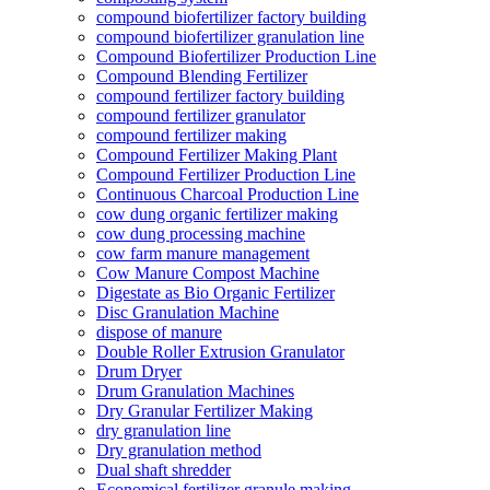
compound biofertilizer factory building
compound biofertilizer granulation line
Compound Biofertilizer Production Line
Compound Blending Fertilizer
compound fertilizer factory building
compound fertilizer granulator
compound fertilizer making
Compound Fertilizer Making Plant
Compound Fertilizer Production Line
Continuous Charcoal Production Line
cow dung organic fertilizer making
cow dung processing machine
cow farm manure management
Cow Manure Compost Machine
Digestate as Bio Organic Fertilizer
Disc Granulation Machine
dispose of manure
Double Roller Extrusion Granulator
Drum Dryer
Drum Granulation Machines
Dry Granular Fertilizer Making
dry granulation line
Dry granulation method
Dual shaft shredder
Economical fertilizer granule making