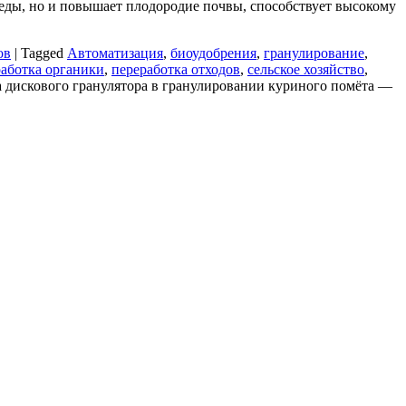
еды, но и повышает плодородие почвы, способствует высокому
ов
|
Tagged
Автоматизация
,
биоудобрения
,
гранулирование
,
работка органики
,
переработка отходов
,
сельское хозяйство
,
 дискового гранулятора в гранулировании куриного помёта —