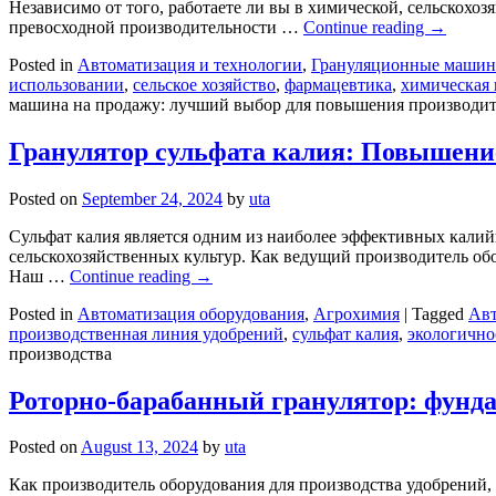
Независимо от того, работаете ли вы в химической, сельскохо
превосходной производительности …
Continue reading
→
Posted in
Автоматизация и технологии
,
Грануляционные маши
использовании
,
сельское хозяйство
,
фармацевтика
,
химическая
машина на продажу: лучший выбор для повышения производи
Гранулятор сульфата калия: Повышени
Posted on
September 24, 2024
by
uta
Сульфат калия является одним из наиболее эффективных кали
сельскохозяйственных культур. Как ведущий производитель об
Наш …
Continue reading
→
Posted in
Автоматизация оборудования
,
Агрохимия
|
Tagged
Авт
производственная линия удобрений
,
сульфат калия
,
экологично
производства
Роторно-барабанный гранулятор: фунд
Posted on
August 13, 2024
by
uta
Как производитель оборудования для производства удобрений,