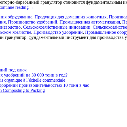
е роторно-барабанный гранулятор становится фундаментальным 
ontinue reading
→
ния обрудование
,
Продукция для домашних животных
,
Производ
ния
,
Производство удобрений
,
Промышленная автоматизация
,
Пр
оизводство
,
Сельскохозяйственные инновации
,
Сельскохозяйств
ьском хозяйстве
,
Производство удобрений
,
Промышленное обор
й гранулятор: фундаментальный инструмент для производства 
ений под ключ
 удобрений на 30 000 тонн в год?
ais organique à l’échelle commerciale
обрений производительностью 10 тонн в час
om Composting to Packing