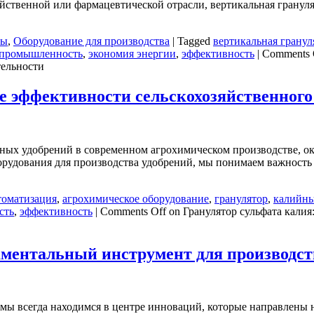
зяйственной или фармацевтической отрасли, вертикальная грану
ны
,
Оборудование для производства
|
Tagged
вертикальная грану
 промышленность
,
экономия энергии
,
эффективность
|
Comments 
тельности
е эффективности сельскохозяйственного
йных удобрений в современном агрохимическом производстве, о
орудования для производства удобрений, мы понимаем важность 
оматизация
,
агрохимическое оборудование
,
гранулятор
,
калийны
сть
,
эффективность
|
Comments Off
on Гранулятор сульфата кали
аментальный инструмент для производст
 мы всегда находимся в центре инноваций, которые направлены