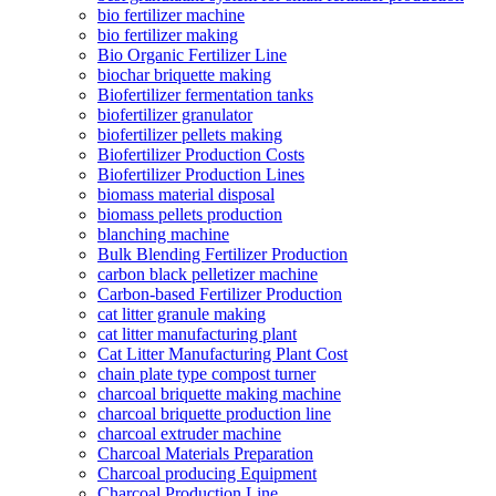
bio fertilizer machine
bio fertilizer making
Bio Organic Fertilizer Line
biochar briquette making
Biofertilizer fermentation tanks
biofertilizer granulator
biofertilizer pellets making
Biofertilizer Production Costs
Biofertilizer Production Lines
biomass material disposal
biomass pellets production
blanching machine
Bulk Blending Fertilizer Production
carbon black pelletizer machine
Carbon-based Fertilizer Production
cat litter granule making
cat litter manufacturing plant
Cat Litter Manufacturing Plant Cost
chain plate type compost turner
charcoal briquette making machine
charcoal briquette production line
charcoal extruder machine
Charcoal Materials Preparation
Charcoal producing Equipment
Charcoal Production Line