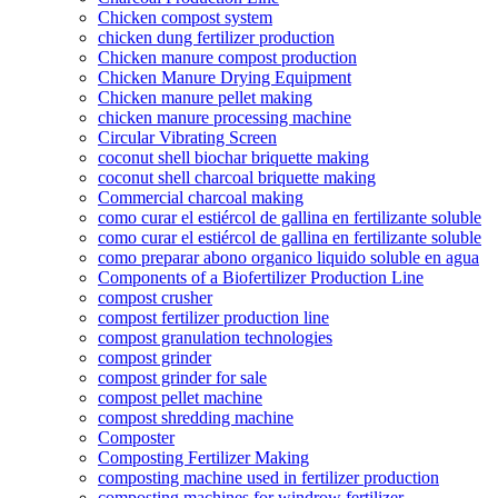
Chicken compost system
chicken dung fertilizer production
Chicken manure compost production
Chicken Manure Drying Equipment
Chicken manure pellet making
chicken manure processing machine
Circular Vibrating Screen
coconut shell biochar briquette making
coconut shell charcoal briquette making
Commercial charcoal making
como curar el estiércol de gallina en fertilizante soluble
como curar el estiércol de gallina en fertilizante soluble
como preparar abono organico liquido soluble en agua
Components of a Biofertilizer Production Line
compost crusher
compost fertilizer production line
compost granulation technologies
compost grinder
compost grinder for sale
compost pellet machine
compost shredding machine
Composter
Composting Fertilizer Making
composting machine used in fertilizer production
composting machines for windrow fertilizer