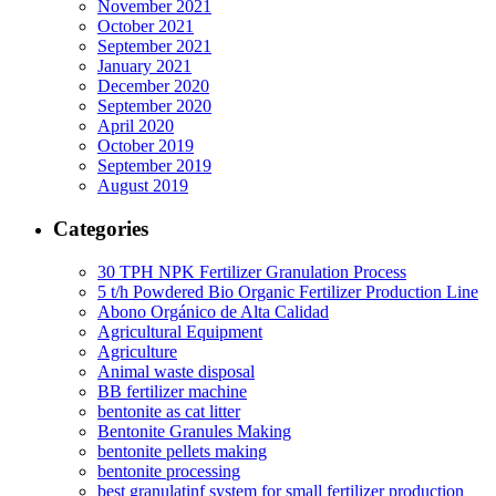
November 2021
October 2021
September 2021
January 2021
December 2020
September 2020
April 2020
October 2019
September 2019
August 2019
Categories
30 TPH NPK Fertilizer Granulation Process
5 t/h Powdered Bio Organic Fertilizer Production Line
Abono Orgánico de Alta Calidad
Agricultural Equipment
Agriculture
Animal waste disposal
BB fertilizer machine
bentonite as cat litter
Bentonite Granules Making
bentonite pellets making
bentonite processing
best granulatinf system for small fertilizer production