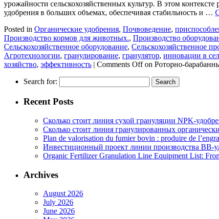
урожайности сельскохозяйственных культур. В этом контекст
удобрения в больших объемах, обеспечивая стабильность и …
C
Posted in
Органические удобрения
,
Почвоведение
,
приспособле
Производство кормов для животных.
,
Производство оборудова
Сельскохозяйственное оборудование
,
Сельскохозяйственное пр
Агротехнологии
,
гранулирование
,
гранулятор
,
инновации в сел
хозяйство
,
эффективность
|
Comments Off
on Роторно-барабанны
Search for:
Recent Posts
Сколько стоит линия сухой грануляции NPK-удобр
Сколько стоит линия гранулированных органических
Plan de valorisation du fumier bovin : produire de l’engr
Инвестиционный проект линии производства BB-уд
Organic Fertilizer Granulation Line Equipment List: Fr
Archives
August 2026
July 2026
June 2026