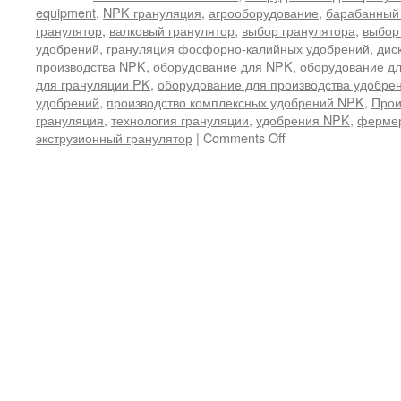
equipment
,
NPK грануляция
,
агрооборудование
,
барабанный 
гранулятор
,
валковый гранулятор
,
выбор гранулятора
,
выбор
удобрений
,
грануляция фосфорно-калийных удобрений
,
дис
производства NPK
,
оборудование для NPK
,
оборудование д
для грануляции PK
,
оборудование для производства удобре
удобрений
,
производство комплексных удобрений NPK
,
Прои
грануляция
,
технология грануляции
,
удобрения NPK
,
фермер
on
экструзионный гранулятор
|
Comments Off
Руководство
по
выбору
оборудования
для
грануляции
NPK:
как
подобрать
оптимальную
технологию
производства
комплексных
удобрений