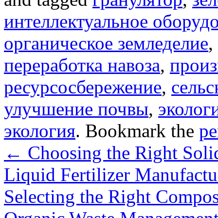
интеллектуальное оборуд
органическое земледелие
,
переработка навоза
,
произ
ресурсосбережение
,
сельс
улучшение почвы
,
эколог
экология
. Bookmark the
pe
←
Choosing the Right Solid
Liquid Fertilizer Manufactu
Selecting the Right Compo