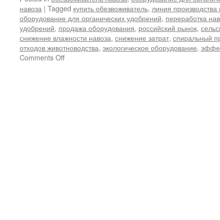
навоза
|
Tagged
купить обезвоживатель
,
линия производства
оборудование для органических удобрений
,
переработка нав
удобрений
,
продажа оборудования
,
российский рынок
,
сельс
снижение влажности навоза
,
снижение затрат
,
спиральный п
отходов животноводства
,
экологическое оборудование
,
эффек
on
Comments Off
Избавьтесь
от
узких
мест
в
переработке!
Почему
этот
обезвоживатель
навоза
стал
«ключевым
игроком»
в
повышении
эффективности