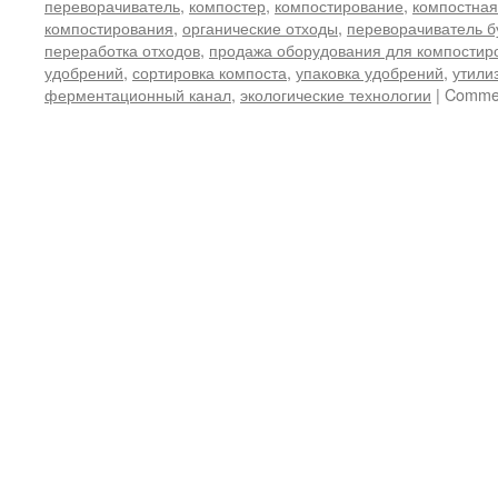
переворачиватель
,
компостер
,
компостирование
,
компостная
компостирования
,
органические отходы
,
переворачиватель б
переработка отходов
,
продажа оборудования для компостир
удобрений
,
сортировка компоста
,
упаковка удобрений
,
утили
ферментационный канал
,
экологические технологии
|
Commen