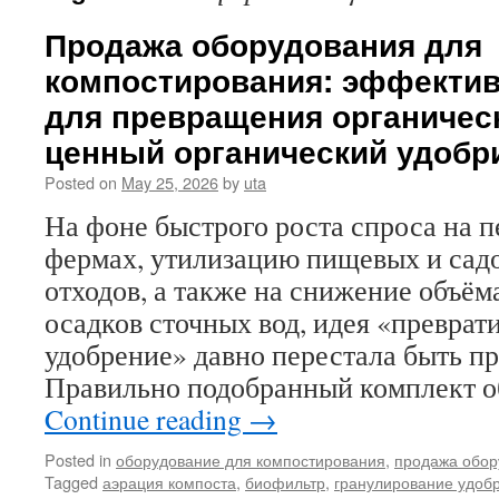
Продажа оборудования для
компостирования: эффекти
для превращения органическ
ценный органический удобр
Posted on
May 25, 2026
by
uta
На фоне быстрого роста спроса на п
фермах, утилизацию пищевых и сад
отходов, а также на снижение объём
осадков сточных вод, идея «преврати
удобрение» давно перестала быть пр
Правильно подобранный комплект о
Continue reading
→
Posted in
оборудование для компостирования
,
продажа обор
Tagged
аэрация компоста
,
биофильтр
,
гранулирование удоб