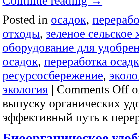
Continue reading
→
Posted in
осадок
,
перерабо
отходы
,
зеленое сельское 
оборудование для удобре
осадок
,
переработка осадк
ресурсосбережение
,
эколо
экология
|
Comments Off
o
выпуску органических удо
эффективный путь к перер
Биоорганическое удоб